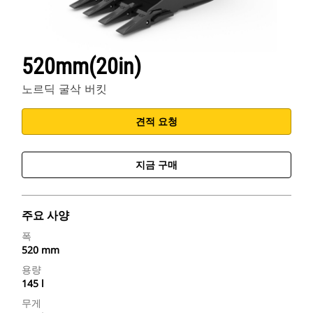
520mm(20in)
노르딕 굴삭 버킷
견적 요청
지금 구매
주요 사양
폭
520 mm
용량
145 l
무게