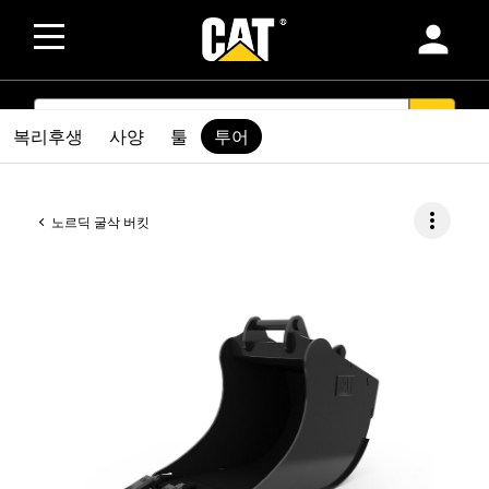
person
SEARCH
search
복리후생
사양
툴
투어
more_vert
노르딕 굴삭 버킷