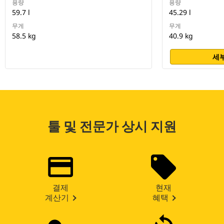
용량
용량
59.7 l
45.29 l
무게
무게
58.5 kg
40.9 kg
세부
툴 및 전문가 상시 지원
결제
현재
계산기
혜택