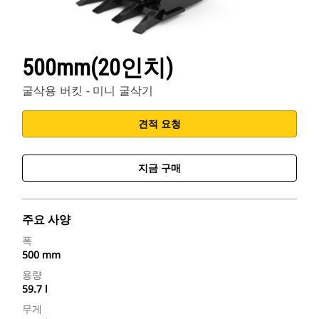
500mm(20인치)
굴삭용 버킷 - 미니 굴삭기
견적 요청
지금 구매
주요 사양
폭
500 mm
용량
59.7 l
무게