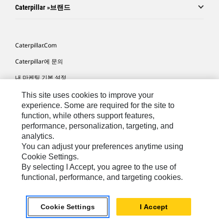
Caterpillar »브랜드
Caterpillar.com
Caterpillar에 문의
내 마케팅 기본 설정
사이트 맵
This site uses cookies to improve your
experience. Some are required for the site to
Cookie Settings
function, while others support features,
performance, personalization, targeting, and
법적 고지
analytics.
개인정보취급방침
You can adjust your preferences anytime using
Cookie Settings.
위치정보 이용약관
By selecting I Accept, you agree to the use of
functional, performance, and targeting cookies.
KR - Korean
© 2026 Caterpillar. 판권 소유
Cookie Settings
I Accept