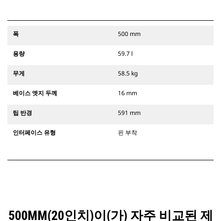
폭
500 mm
용량
59.7 l
무게
58.5 kg
베이스 엣지 두께
16 mm
팁 반경
591 mm
인터페이스 유형
핀 부착
500MM(20인치)이(가) 자주 비교된 제