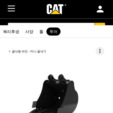
person
SEARCH
search
복리후생
사양
툴
투어
more_vert
굴삭용 버킷 - 미니 굴삭기