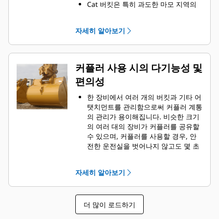
Cat 버킷은 특히 과도한 마모 지역의
경우, 고강도, 내마모성 강철로 제작됩
니다
자세히 알아보기
Cat 지상 결합 작업 툴(GET)로, 자재와
주로 많이 접촉되는 버킷의 마모가 심
한 지역을 보호합니다
Cat
Advansys
GET로 까다로운 작
®
™
커플러 사용 시의 다기능성 및
업에서 높은 생산성을 올리고, 자재 침
편의성
투력을 향상시키고, 사이클 시간을 가
속화합니다
한 장비에서 여러 개의 버킷과 기타 어
Advansys 해머 미사용 GET 계통으로
탯치먼트를 관리함으로써 커플러 계통
팁을 그 어느 때보다 빠르게 장착하고
의 관리가 용이해집니다. 비슷한 크기
제거합니다
의 여러 대의 장비가 커플러를 공유할
CapSure Retention으로 기본적인 공
수 있으며, 커플러를 사용할 경우, 안
구만을 사용하여 팁과 어댑터를 안전
전한 운전실을 벗어나지 않고도 몇 초
하게 장착합니다
내에 어탯치먼트를 교체할 수 있습니
버킷과 작업 용도의 조합에 적합한
다.
GET를 선택하여 정비 비용을 절감합
자세히 알아보기
장비에 직접 핀으로 고정할 수 있는 버
니다. 버킷 팁을 특정한 작업 요구 사
킷은 핀 그래버 성능 버킷을 제외한
항에 맞춰 다양한 선택사양으로 사용
Cat
핀 그래버 커플러와도 호환됩니
®
할 수 있습니다.
더 많이 로드하기
다. 핀 그래버 성능 버킷에는 돌파력을
극대화하는 매립형 핀이 있으므로,