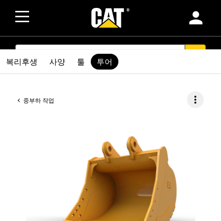
person
SEARCH
search
복리후생
사양
툴
투어
more_vert
중부하 작업