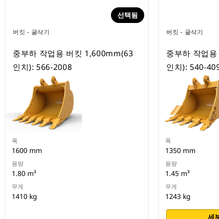
선택됨
버킷 - 굴삭기
버킷 - 굴삭기
중부하 작업용 버킷 1,600mm(63
중부하 작업용 버
인치): 566-2008
인치): 540-40
폭
폭
1600 mm
1350 mm
용량
용량
1.80 m³
1.45 m³
무게
무게
1410 kg
1243 kg
세부