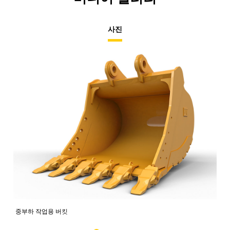
사진
중부하 작업용 버킷
중부