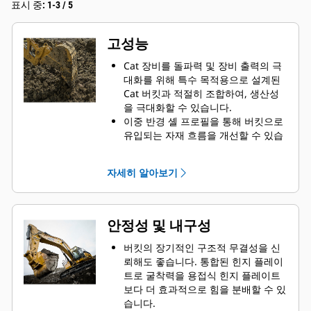
표시 중: 1-3 / 5
고성능
Cat 장비를 돌파력 및 장비 출력의 극
대화를 위해 특수 목적용으로 설계된
Cat 버킷과 적절히 조합하여, 생산성
을 극대화할 수 있습니다.
이중 반경 셸 프로필을 통해 버킷으로
유입되는 자재 흐름을 개선할 수 있습
니다. 힐 간극을 확대하면 버킷 하단이
끌리지 않아 정비 비용이 절감됩니다.
자세히 알아보기
연료 소모량은 굴착 작업 시에 급증합
니다. Cat 버킷은 자재를 빠르게 관통
하여 장비의 전체적인 운영 효율을 향
상시키도록 설계되었습니다.
안정성 및 내구성
짧은 시간에 더 많은 자재를 적재합니
다. 매 적재 동작마다 버킷의 특수한
버킷의 장기적인 구조적 무결성을 신
형상과 사이드바가 자재의 버킷 이탈
뢰해도 좋습니다. 통합된 힌지 플레이
을 막아줍니다.
트로 굴착력을 용접식 힌지 플레이트
보다 더 효과적으로 힘을 분배할 수 있
습니다.