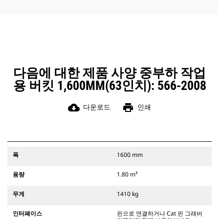
Cat 핀 그래버 커플러와 함께 사용할
경우 버킷의 사이클 시간을 가속화할
수 있습니다.
Cat 핀 그래버 커플러를 사용할 경우
운전자가 버킷을 손쉽게 반위 및 사각
모서리로 들어올려 세척할 수 있습니
다.
다음에 대한 제품 사양 중부하 작업
커플러의 보조 래치로부터 수신되는
용 버킷 1,600MM(63인치): 566-2008
가청 신호 및 가시 신호와 함께, 어탯
치먼트를 항상 운전자의 시선상에서
확보해야 합니다.
cloud_download
print
다운로드
인쇄
Cat 핀 그래버 커플러는 311-352 트랙
형 굴삭기 및 모든 휠형 굴삭기와 호환
됩니다. 도랑용 폭 커플러도 사용 가능
합니다.
CW 전용 커플러 계통과 호환되는 어
폭
1600 mm
탯치먼트는 고정식 퀵 커플러 힌지를
사용합니다. CW 전용 커플러에는 어
용량
1.80 m³
탯치먼트를 안전하게 보호하는 웨지
스타일 잠금 계통이 장착되어 있습니
무게
1410 kg
다.
CW 전용 커플러는 모든 트랙형 및 휠
인터페이스
핀으로 연결하거나 Cat 핀 그래버