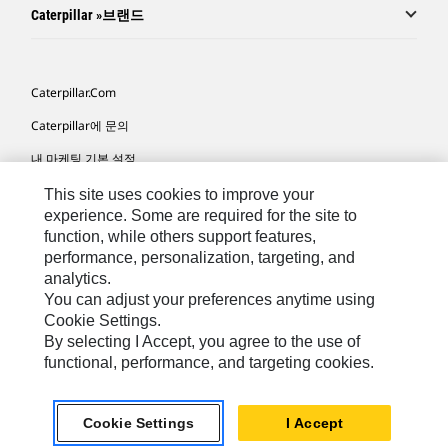
Caterpillar »브랜드
Caterpillar.com
Caterpillar에 문의
내 마케팅 기본 설정
사이트 맵
This site uses cookies to improve your
experience. Some are required for the site to
Cookie Settings
function, while others support features,
performance, personalization, targeting, and
법적 고지
analytics.
개인정보취급방침
You can adjust your preferences anytime using
Cookie Settings.
위치정보 이용약관
By selecting I Accept, you agree to the use of
functional, performance, and targeting cookies.
KR - Korean
© 2026 Caterpillar. 판권 소유
Cookie Settings
I Accept