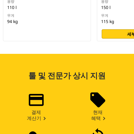
용량
용량
110 l
150 l
무게
무게
94 kg
115 kg
세부
툴 및 전문가 상시 지원
결제
현재
계산기
혜택