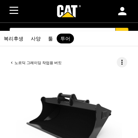
person
SEARCH
search
복리후생
사양
툴
투어
more_vert
노르딕 그레이딩 작업용 버킷