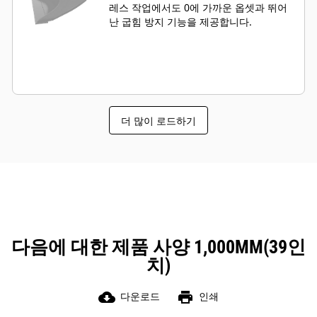
레스 작업에서도 0에 가까운 옵셋과 뛰어
난 굽힘 방지 기능을 제공합니다.
더 많이 로드하기
다음에 대한 제품 사양 1,000MM(39인
치)
cloud_download
print
다운로드
인쇄