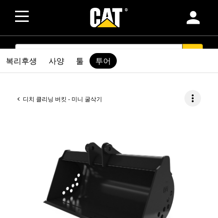
person
SEARCH
search
복리후생
사양
툴
투어
more_vert
디치 클리닝 버킷 - 미니 굴삭기