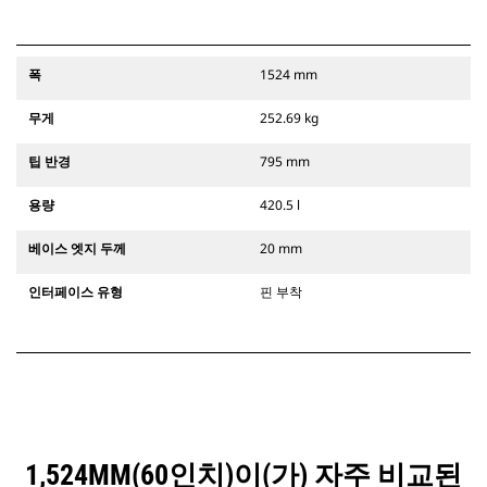
폭
1524 mm
무게
252.69 kg
팁 반경
795 mm
용량
420.5 l
베이스 엣지 두께
20 mm
인터페이스 유형
핀 부착
1,524MM(60인치)이(가) 자주 비교된