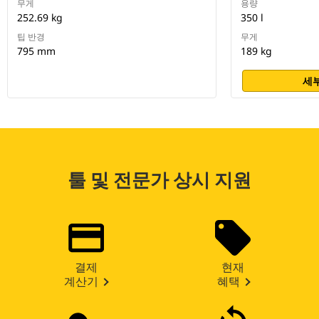
무게
용량
252.69 kg
350 l
팁 반경
무게
795 mm
189 kg
세부
툴 및 전문가 상시 지원
결제
현재
계산기
혜택