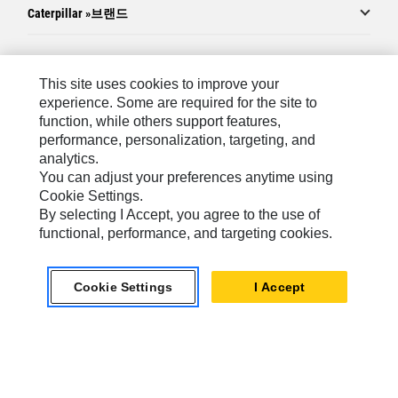
Caterpillar »브랜드
Caterpillar.com
This site uses cookies to improve your
experience. Some are required for the site to
Caterpillar에 문의
function, while others support features,
performance, personalization, targeting, and
내 마케팅 기본 설정
analytics.
사이트 맵
You can adjust your preferences anytime using
Cookie Settings.
Cookie Settings
By selecting I Accept, you agree to the use of
법적 고지
functional, performance, and targeting cookies.
개인정보취급방침
Cookie Settings
I Accept
위치정보 이용약관
KR - Korean
© 2026 Caterpillar. 판권 소유