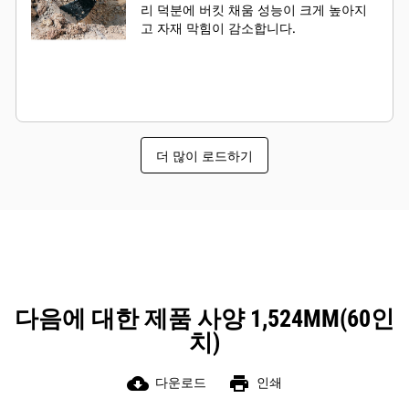
리 덕분에 버킷 채움 성능이 크게 높아지
고 자재 막힘이 감소합니다.
더 많이 로드하기
다음에 대한 제품 사양 1,524MM(60인
치)
cloud_download
print
다운로드
인쇄