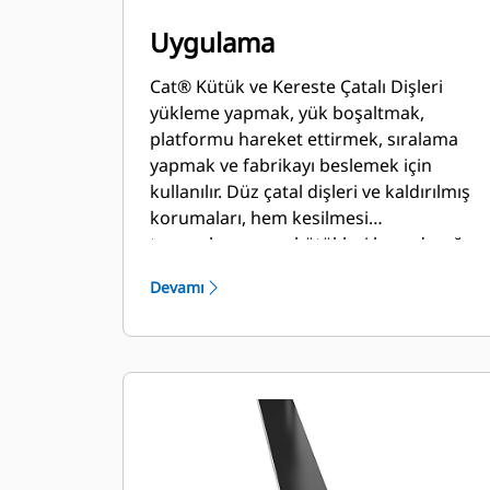
Uygulama
Cat® Kütük ve Kereste Çatalı Dişleri
yükleme yapmak, yük boşaltmak,
platformu hareket ettirmek, sıralama
yapmak ve fabrikayı beslemek için
kullanılır. Düz çatal dişleri ve kaldırılmış
korumaları, hem kesilmesi
tamamlanmamış kütükleri hem de yığın
keresteleri işlemekte kullanılmak için
Devamı
özel olarak tasarlanmıştır.