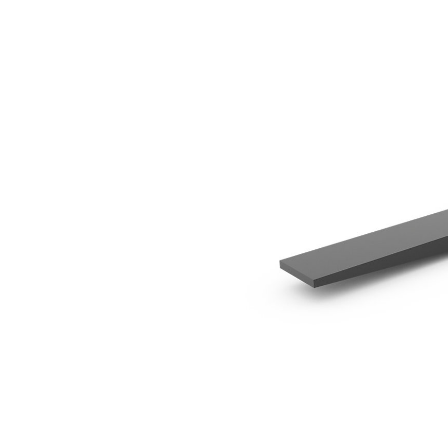
1.524 Mm (60 Inç)
Avan
Modeli Değiştirin