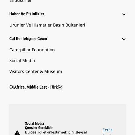
Endüstriler
Haber Ve Etkinlikler
Ürünler Ve Hizmetler Basın Bültenleri
Cat Ile İletişime Geçin
Caterpillar Foundation
Social Media
Visitors Center & Museum
Africa, Middle East ‧ Türk
Social Media
Çerezler Gereklidir
Çerez
warning
Bu özelliği etkinleştirmek için işlevsel