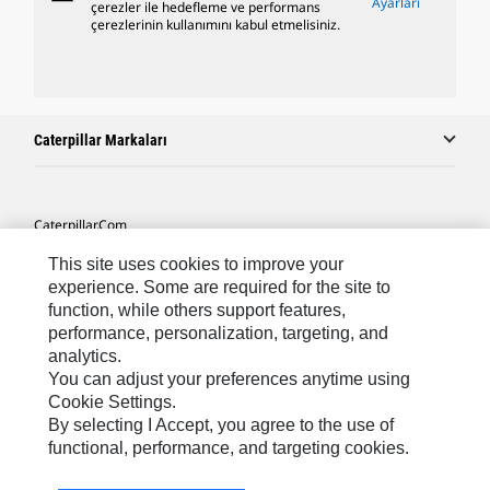
Ayarları
çerezler ile hedefleme ve performans
çerezlerinin kullanımını kabul etmelisiniz.
Caterpillar Markaları
Caterpillar.com
Caterpillar Müşteri Hizmetleri Ve Iletişim
This site uses cookies to improve your
experience. Some are required for the site to
Site Haritası
function, while others support features,
performance, personalization, targeting, and
Cookie Settings
analytics.
Yasal
You can adjust your preferences anytime using
Cookie Settings.
Gizlilik
By selecting I Accept, you agree to the use of
functional, performance, and targeting cookies.