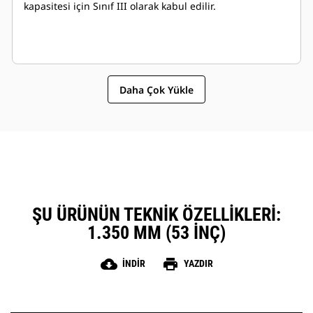
kapasitesi için Sınıf III olarak kabul edilir.
Daha Çok Yükle
ŞU ÜRÜNÜN TEKNIK ÖZELLIKLERI:
1.350 MM (53 INÇ)
cloud_download
print
İNDIR
YAZDIR