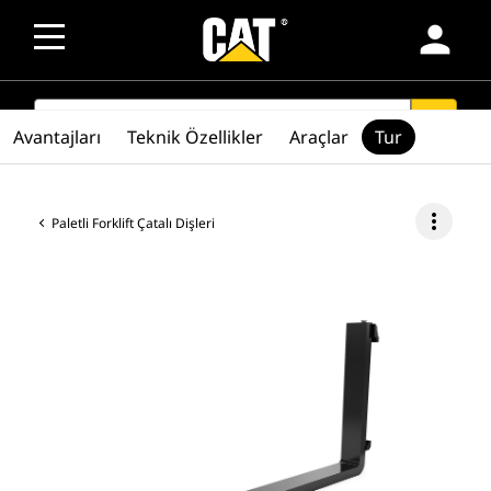
person
SEARCH
search
Avantajları
Teknik Özellikler
Araçlar
Tur
more_vert
Paletli Forklift Çatalı Dişleri