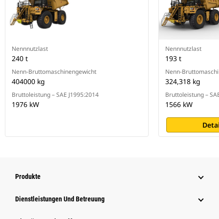
Nennnutzlast
Nennnutzlast
240 t
193 t
Nenn-Bruttomaschinengewicht
Nenn-Bruttomaschi
404000 kg
324,318 kg
Bruttoleistung – SAE J1995:2014
Bruttoleistung – SA
1976 kW
1566 kW
Deta
Produkte
Dienstleistungen Und Betreuung