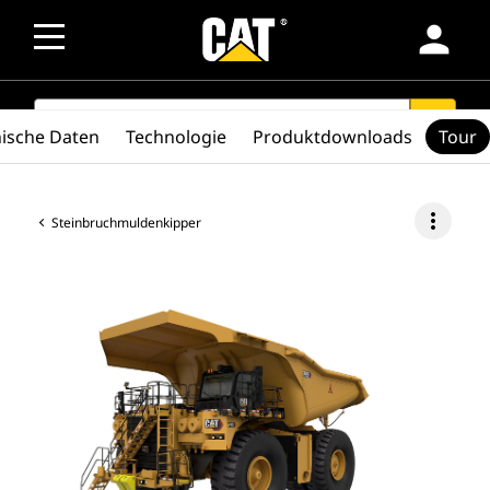
person
SEARCH
search
ische Daten
Technologie
Produktdownloads
Tour
more_vert
Steinbruchmuldenkipper