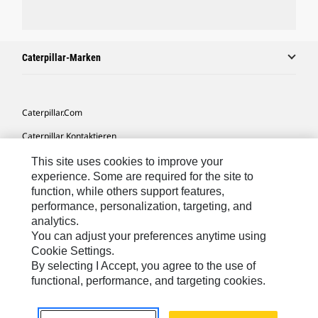
Caterpillar-Marken
Caterpillar.com
Caterpillar Kontaktieren
Meine Marketing-Präferenzen
This site uses cookies to improve your
experience. Some are required for the site to
Seitenübersicht
function, while others support features,
performance, personalization, targeting, and
Cookie Settings
analytics.
Rechtliche Hinweise
You can adjust your preferences anytime using
Cookie Settings.
Datenschutz
By selecting I Accept, you agree to the use of
functional, performance, and targeting cookies.
Europe-German
© 2026 Caterpillar. Alle Rechte vorbehalten.