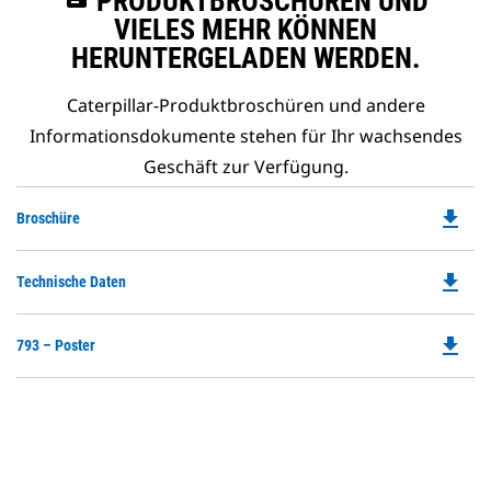
PRODUKTBROSCHÜREN UND
VIELES MEHR KÖNNEN
HERUNTERGELADEN WERDEN.
Caterpillar-Produktbroschüren und andere
Informationsdokumente stehen für Ihr wachsendes
Geschäft zur Verfügung.
file_download
Do
Broschüre
P
O
file_download
Do
Technische Daten
in
P
a
O
N
file_download
Do
793 – Poster
in
Ta
P
a
O
N
in
Ta
a
N
Ta