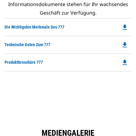
Informationsdokumente stehen für Ihr wachsendes
Geschäft zur Verfügung.
file_download
Do
Die Wichtigsten Merkmale Des 777
P
O
file_download
Do
Technische Daten Zum 777
in
P
a
O
N
file_download
Do
Produktbroschüre 777
in
Ta
P
a
O
N
in
Ta
a
N
Ta
MEDIENGALERIE