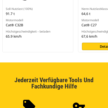
Soll-Nutzlast (100%)
Nenn-Nutzlastklass
91.7 t
64,6 t
Motormodell
Motormodell
Cat® C32B
Cat® C27
Höchstgeschwindigkeit – beladen
Höchstgeschwindigk
65.9 km/h
67,6 km/h
Deta
Jederzeit Verfügbare Tools Und
Fachkundige Hilfe