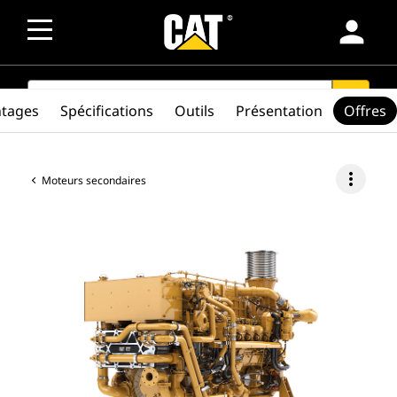
person
SEARCH
search
ntages
Spécifications
Outils
Présentation
Offres
more_vert
Moteurs secondaires