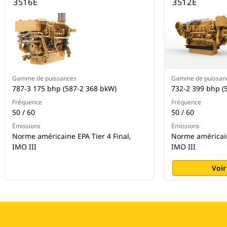
3516E
3512E
Gamme de puissances
Gamme de puissan
787-3 175 bhp (587-2 368 bkW)
732-2 399 bhp (
Fréquence
Fréquence
50 / 60
50 / 60
Émissions
Émissions
Norme américaine EPA Tier 4 Final,
Norme américain
IMO III
IMO III
Voir