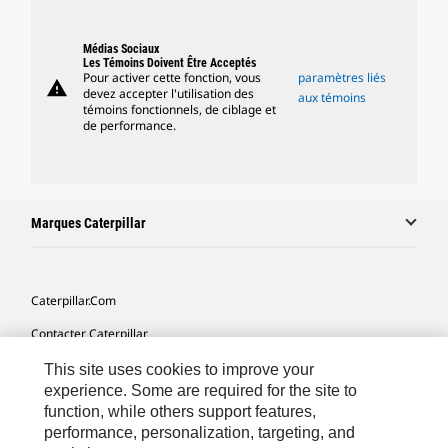
Médias Sociaux
Les Témoins Doivent Être Acceptés
Pour activer cette fonction, vous
paramètres liés
warning
devez accepter l'utilisation des
aux témoins
témoins fonctionnels, de ciblage et
de performance.
Marques Caterpillar
Caterpillar.com
Contacter Caterpillar
Mes Préférences Marketing
This site uses cookies to improve your
experience. Some are required for the site to
Plan Du Site
function, while others support features,
performance, personalization, targeting, and
Cookie Settings