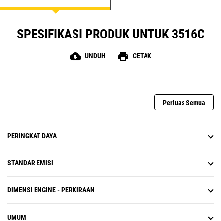
SPESIFIKASI PRODUK UNTUK 3516C
cloud_download
print
UNDUH
CETAK
Perluas Semua
PERINGKAT DAYA
STANDAR EMISI
DIMENSI ENGINE - PERKIRAAN
UMUM