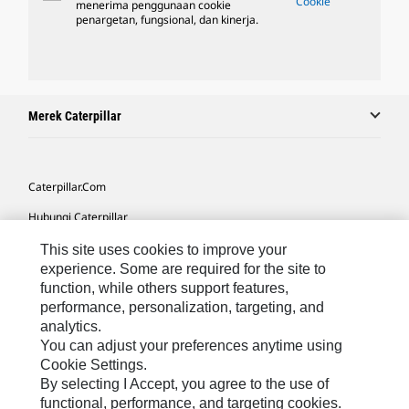
Cookie
menerima penggunaan cookie
penargetan, fungsional, dan kinerja.
Merek Caterpillar
Caterpillar.com
Hubungi Caterpillar
Preferensi Pemasaran Saya
This site uses cookies to improve your
experience. Some are required for the site to
Peta Situs
function, while others support features,
performance, personalization, targeting, and
Cookie Settings
analytics.
Hukum
You can adjust your preferences anytime using
Cookie Settings.
Privasi
By selecting I Accept, you agree to the use of
functional, performance, and targeting cookies.