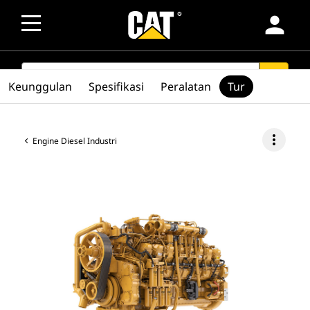
person
SEARCH
search
Keunggulan
Spesifikasi
Peralatan
Tur
more_vert
Engine Diesel Industri