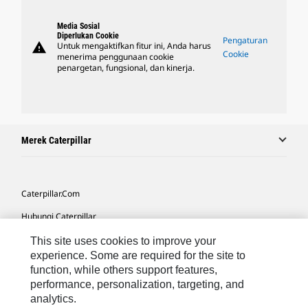
Media Sosial
Diperlukan Cookie
Pengaturan
warning
Untuk mengaktifkan fitur ini, Anda harus
Cookie
menerima penggunaan cookie
penargetan, fungsional, dan kinerja.
Merek Caterpillar
Caterpillar.com
Hubungi Caterpillar
Preferensi Pemasaran Saya
This site uses cookies to improve your
experience. Some are required for the site to
Peta Situs
function, while others support features,
performance, personalization, targeting, and
Cookie Settings
analytics.
Hukum