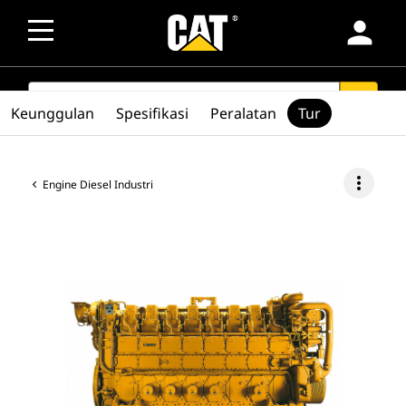
person
SEARCH
search
Keunggulan
Spesifikasi
Peralatan
Tur
more_vert
Engine Diesel Industri