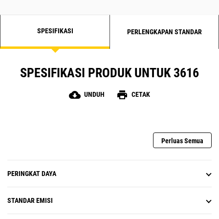
SPESIFIKASI
PERLENGKAPAN STANDAR
SPESIFIKASI PRODUK UNTUK 3616
cloud_download
print
UNDUH
CETAK
Perluas Semua
PERINGKAT DAYA
STANDAR EMISI