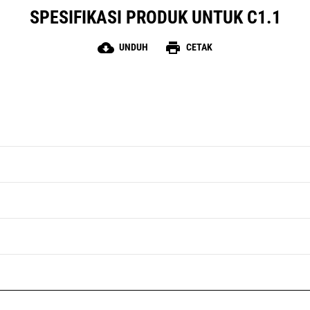
SPESIFIKASI PRODUK UNTUK C1.1
cloud_download
print
UNDUH
CETAK