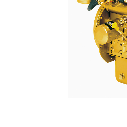
C1.1
Keu
Ubah Model