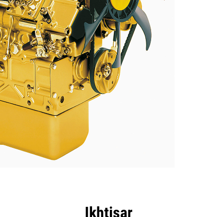
nggulan
Spesifikasi
Peralatan
Tur
Ikhtisar