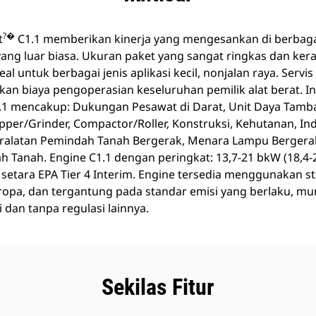
?�
t
C1.1 memberikan kinerja yang mengesankan di berbaga
ang luar biasa. Ukuran paket yang sangat ringkas dan ke
al untuk berbagai jenis aplikasi kecil, nonjalan raya. Serv
 biaya pengoperasian keseluruhan pemilik alat berat. Ind
.1 mencakup: Dukungan Pesawat di Darat, Unit Daya Tam
per/Grinder, Compactor/Roller, Konstruksi, Kehutanan, In
ralatan Pemindah Tanah Bergerak, Menara Lampu Bergerak
 Tanah. Engine C1.1 dengan peringkat: 13,7-21 bkW (18,4-2
setara EPA Tier 4 Interim. Engine tersedia menggunakan s
 Eropa, dan tergantung pada standar emisi yang berlaku, mu
dan tanpa regulasi lainnya.
Sekilas Fitur