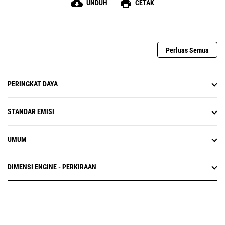
cloud_download
print
UNDUH
CETAK
Perluas Semua
PERINGKAT DAYA
STANDAR EMISI
UMUM
DIMENSI ENGINE - PERKIRAAN