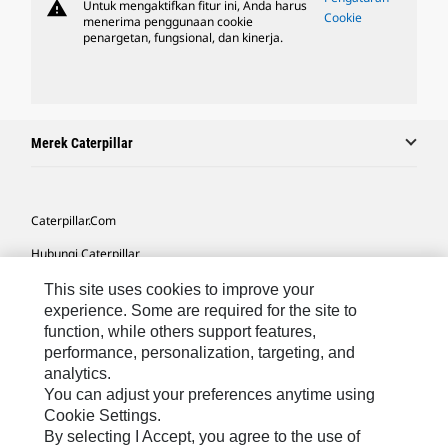
warning
Untuk mengaktifkan fitur ini, Anda harus
Cookie
menerima penggunaan cookie
penargetan, fungsional, dan kinerja.
Merek Caterpillar
Caterpillar.com
Hubungi Caterpillar
Preferensi Pemasaran Saya
This site uses cookies to improve your
experience. Some are required for the site to
Peta Situs
function, while others support features,
performance, personalization, targeting, and
Cookie Settings
analytics.
Hukum
You can adjust your preferences anytime using
Cookie Settings.
Privasi
By selecting I Accept, you agree to the use of