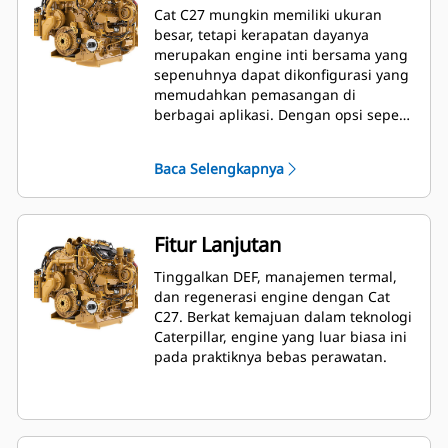
Cat C27 mungkin memiliki ukuran
besar, tetapi kerapatan dayanya
merupakan engine inti bersama yang
sepenuhnya dapat dikonfigurasi yang
memudahkan pemasangan di
berbagai aplikasi. Dengan opsi seperti
turbo yang dipasang di belakang dan
aftertreatment yang dipasang pada
Baca Selengkapnya
engine, kini memasang lebih mudah
dibandingkan sebelumnya. Dan
karena C27 bebas DEF, terdapat lebih
banyak ruang untuk bergerak di
Fitur Lanjutan
bawah kap.
Tinggalkan DEF, manajemen termal,
dan regenerasi engine dengan Cat
C27. Berkat kemajuan dalam teknologi
Caterpillar, engine yang luar biasa ini
pada praktiknya bebas perawatan.