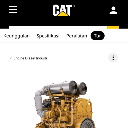
person
SEARCH
search
Keunggulan
Spesifikasi
Peralatan
Tur
more_vert
Engine Diesel Industri