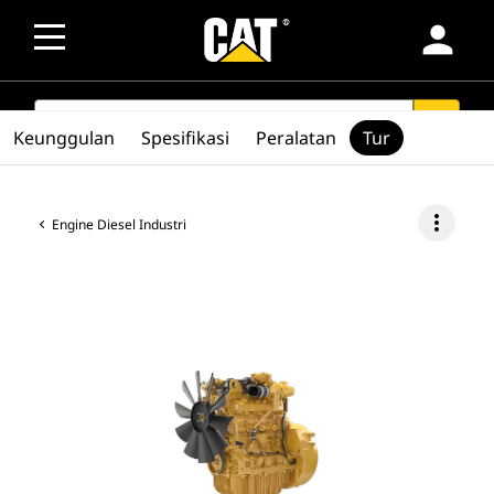
person
SEARCH
search
Keunggulan
Spesifikasi
Peralatan
Tur
more_vert
Engine Diesel Industri