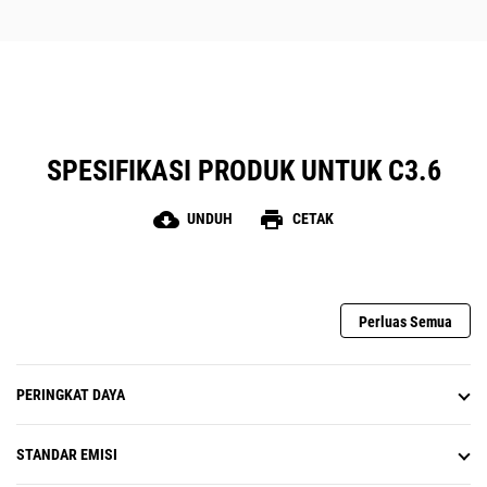
SPESIFIKASI PRODUK UNTUK C3.6
cloud_download
print
UNDUH
CETAK
Perluas Semua
PERINGKAT DAYA
STANDAR EMISI