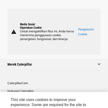
Media Sosial
Diperlukan Cookie
Pengaturan
warning
Untuk mengaktifkan fitur ini, Anda harus
Cookie
menerima penggunaan cookie
penargetan, fungsional, dan kinerja.
Merek Caterpillar
Caterpillar.com
Hubungi Caterpillar
Preferensi Pemasaran Saya
This site uses cookies to improve your
experience. Some are required for the site to
Peta Situs