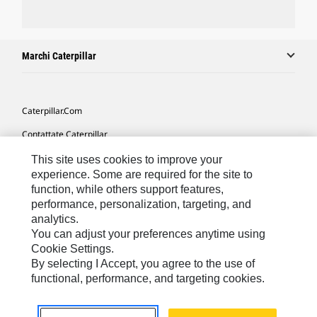
Marchi Caterpillar
Caterpillar.com
Contattate Caterpillar
Le Mie Preferenze Di Marketing
This site uses cookies to improve your
experience. Some are required for the site to
Mappa Del Sito
function, while others support features,
performance, personalization, targeting, and
Cookie Settings
analytics.
Informazioni Legali
You can adjust your preferences anytime using
Cookie Settings.
Tutela Della Privacy
By selecting I Accept, you agree to the use of
functional, performance, and targeting cookies.
Europe - Italian
© 2026 Caterpillar. Tutti i diritti riservati.