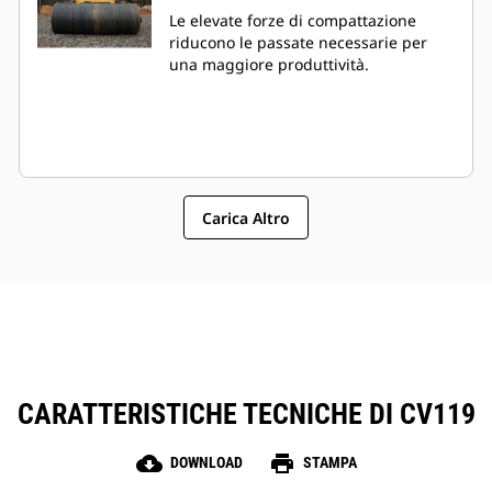
Le elevate forze di compattazione
riducono le passate necessarie per
una maggiore produttività.
Carica Altro
CARATTERISTICHE TECNICHE DI CV119
cloud_download
print
DOWNLOAD
STAMPA