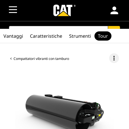
person
SEARCH
search
Vantaggi
Caratteristiche
Strumenti
Tour
more_vert
Compattatori vibranti con tamburo