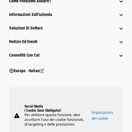
Come Possiamo Aiutarti?
Informazioni Sull'azienda
Soluzioni Di Settore
Notizie Ed Eventi
Connettiti Con Cat
Europe ‧ Italian
Social Media
I Cookie Sono Obbligatori
Impostazioni
warning
Per abilitare questa funzione, devi
dei cookie
accettare l'uso dei cookie funzionali,
di targeting e delle prestazioni.