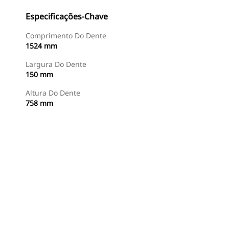
Especificações-Chave
Comprimento Do Dente
1524 mm
Largura Do Dente
150 mm
Altura Do Dente
758 mm
Comprar Agora
Consulte O Preço