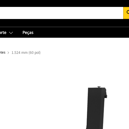
se
orte
Peças
etes
1.524 mm (60 pol)