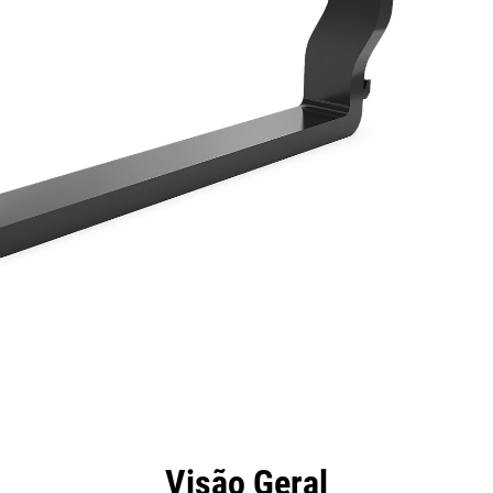
efícios
Especificações
Ferramentas
Galeria
Visão Geral