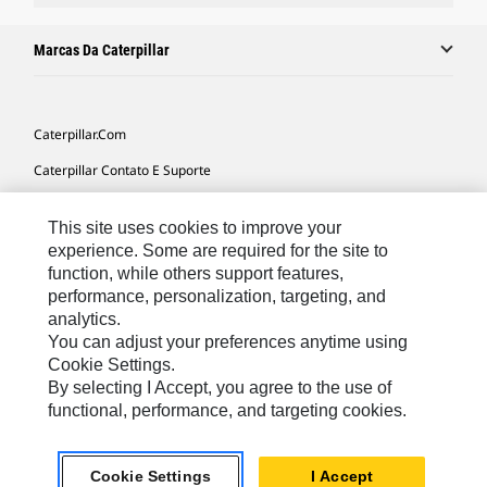
Marcas Da Caterpillar
Caterpillar.com
Caterpillar Contato E Suporte
Minhas Preferências De Marketing
This site uses cookies to improve your
Mapa Do Local
experience. Some are required for the site to
function, while others support features,
Cookie Settings
performance, personalization, targeting, and
Legal
analytics.
You can adjust your preferences anytime using
Privacidade
Cookie Settings.
By selecting I Accept, you agree to the use of
functional, performance, and targeting cookies.
South America -
© 2026 Caterpillar. Todos os direitos
Portuguese
reservados.
Cookie Settings
I Accept