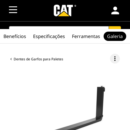
person
SEARCH
search
Benefícios
Especificações
Ferramentas
Galeria
more_vert
Dentes de Garfos para Paletes