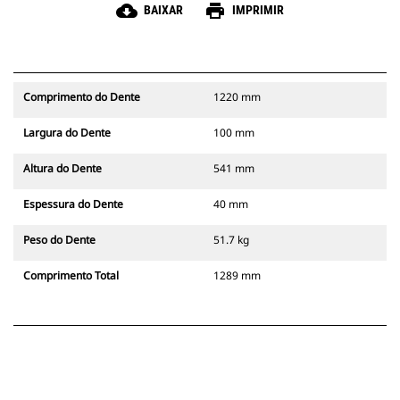
cloud_download
print
BAIXAR
IMPRIMIR
Comprimento do Dente
1220 mm
Largura do Dente
100 mm
Altura do Dente
541 mm
Espessura do Dente
40 mm
Peso do Dente
51.7 kg
Comprimento Total
1289 mm