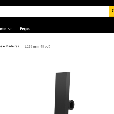
se
orte
Peças
as e Madeiras
1.219 mm (48 pol)