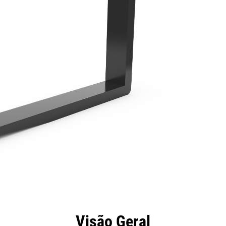
efícios
Especificações
Ferramentas
Galeria
Visão Geral