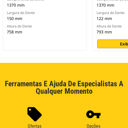
1370 mm
1370 mm
Largura do Dente
Largura do Dente
150 mm
122 mm
Altura do Dente
Altura do Dente
758 mm
793 mm
Exib
Ferramentas E Ajuda De Especialistas A
Qualquer Momento
Ofertas
Opções