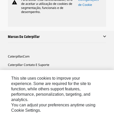
warning
de aceitar a utilização de cookies de
de Cookie
segmentação, funcionais e de
desempenho.
Marcas Da Caterpillar
Caterpillar.com
Caterpillar Contato E Suporte
Minhas Preferências De Marketing
This site uses cookies to improve your
Mapa Do Local
experience. Some are required for the site to
function, while others support features,
Cookie Settings
performance, personalization, targeting, and
Legal
analytics.
You can adjust your preferences anytime using
Privacidade
Cookie Settings.