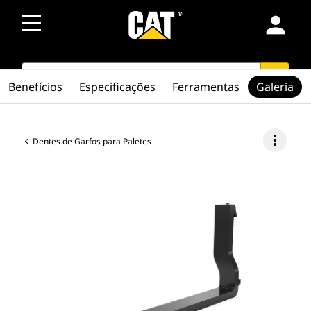
person
SEARCH
search
Benefícios
Especificações
Ferramentas
Galeria
more_vert
Dentes de Garfos para Paletes