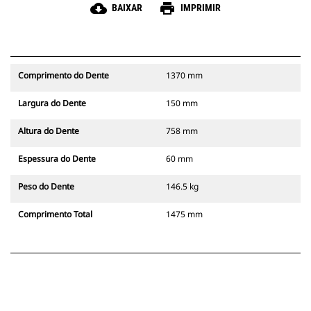
cloud_download
print
BAIXAR
IMPRIMIR
Comprimento do Dente
1370 mm
Largura do Dente
150 mm
Altura do Dente
758 mm
Espessura do Dente
60 mm
Peso do Dente
146.5 kg
Comprimento Total
1475 mm