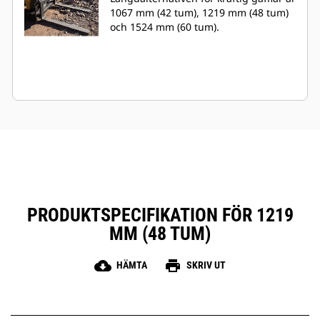
1067 mm (42 tum), 1219 mm (48 tum)
och 1524 mm (60 tum).
PRODUKTSPECIFIKATION FÖR 1219
MM (48 TUM)
cloud_download
print
HÄMTA
SKRIV UT