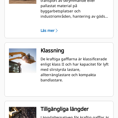
transport av skrymmande eller
pallastat material på
byggarbetsplatser och
industriområden, hantering av gödsel
och frön på säck vid
landskapsutformning och på
Läs mer
plantskolor etc.
Klassning
De kraftiga gafflarna är klassificerade
enligt klass II och har kapacitet för lyft
med slirstyrda lastare,
allterränglastare och kompakta
bandlastare.
Tillgängliga längder
Längdalternativen för kraftig gafflar är