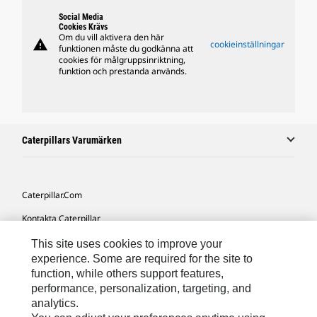
Social Media
Cookies Krävs
Om du vill aktivera den här
warning
cookieinställningar
funktionen måste du godkänna att
cookies för målgruppsinriktning,
funktion och prestanda används.
Caterpillars Varumärken
Caterpillar.com
Kontakta Caterpillar
Mina Marknadsföringspreferenser
This site uses cookies to improve your
experience. Some are required for the site to
Platskarta
function, while others support features,
performance, personalization, targeting, and
Cookie Settings
analytics.
Juridiskt