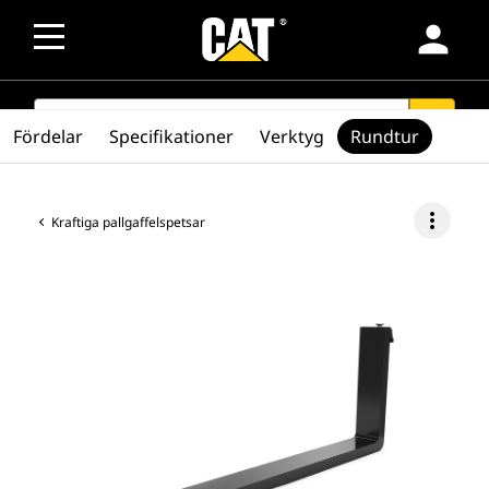
person
SEARCH
search
Fördelar
Specifikationer
Verktyg
Rundtur
more_vert
Kraftiga pallgaffelspetsar