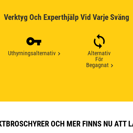
Verktyg Och Experthjälp Vid Varje Sväng
Uthyrningsalternativ
Alternativ
För
Begagnat
TBROSCHYRER OCH MER FINNS NU ATT L