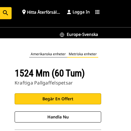
Logga In
place
apps
Hitta Återförsäljare
search
Europe-Svenska
Amerikanska enheter
Metriska enheter
1524 Mm (60 Tum)
Kraftiga Pallgaffelspetsar
Begär En Offert
Handla Nu