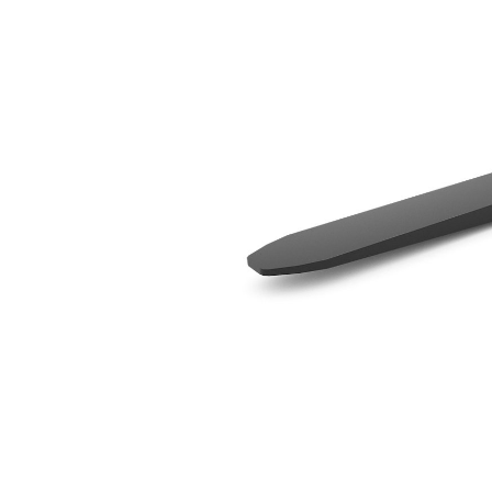
1524 Mm (60 Tum)
För
Ändra modell