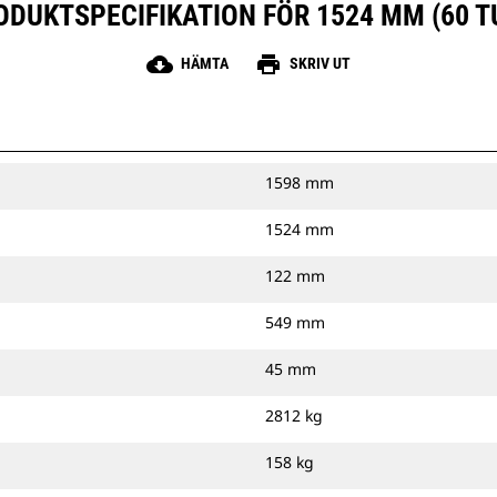
ODUKTSPECIFIKATION FÖR 1524 MM (60 T
cloud_download
print
HÄMTA
SKRIV UT
1598 mm
1524 mm
122 mm
549 mm
45 mm
2812 kg
158 kg