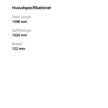
Huvudspecifikationer
Total Längd
1598 mm
Gaffellängd
1524 mm
Bredd
122 mm
Handla Nu
Begär En Offert