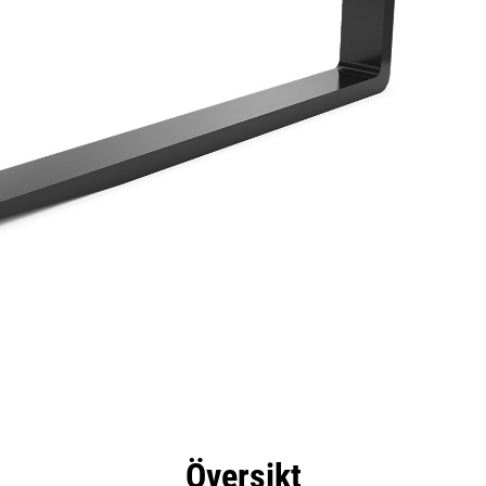
delar
Specifikationer
Verktyg
Rundtur
Översikt