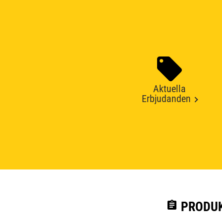
Aktuella
Erbjudanden
assignment
PRODUK