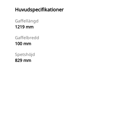
Huvudspecifikationer
Gaffellängd
1219 mm
Gaffelbredd
100 mm
Spetshöjd
829 mm
Handla Nu
Begär En Offert