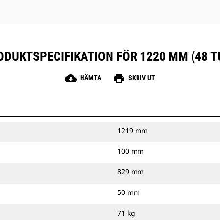
ODUKTSPECIFIKATION FÖR 1220 MM (48 T
cloud_download
print
HÄMTA
SKRIV UT
1219 mm
100 mm
829 mm
50 mm
71 kg