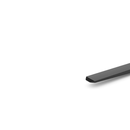
1220 Mm (48 Tum)
För
Ändra modell