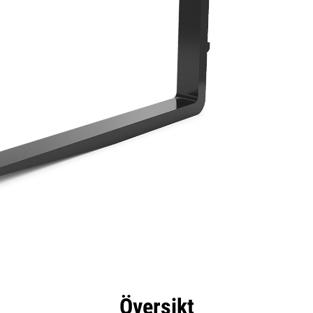
delar
Specifikationer
Verktyg
Rundtur
Översikt