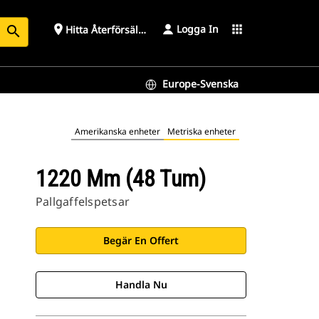
Logga In
place
apps
Hitta Återförsäljare
search
Europe-Svenska
Amerikanska enheter
Metriska enheter
1220 Mm (48 Tum)
Pallgaffelspetsar
Begär En Offert
Handla Nu