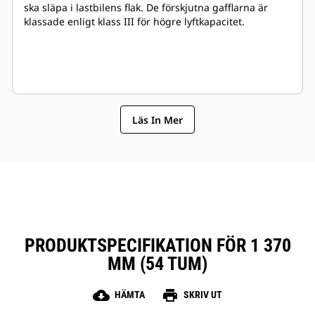
ska släpa i lastbilens flak. De förskjutna gafflarna är
klassade enligt klass III för högre lyftkapacitet.
Läs In Mer
PRODUKTSPECIFIKATION FÖR 1 370
MM (54 TUM)
cloud_download
print
HÄMTA
SKRIV UT