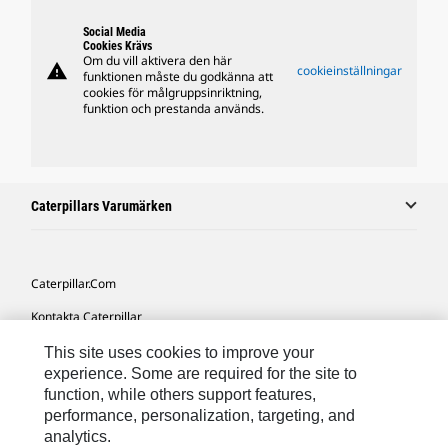
Social Media
Cookies Krävs
Om du vill aktivera den här
warning
cookieinställningar
funktionen måste du godkänna att
cookies för målgruppsinriktning,
funktion och prestanda används.
Caterpillars Varumärken
Caterpillar.com
Kontakta Caterpillar
Mina Marknadsföringspreferenser
This site uses cookies to improve your
experience. Some are required for the site to
Platskarta
function, while others support features,
performance, personalization, targeting, and
Cookie Settings
analytics.