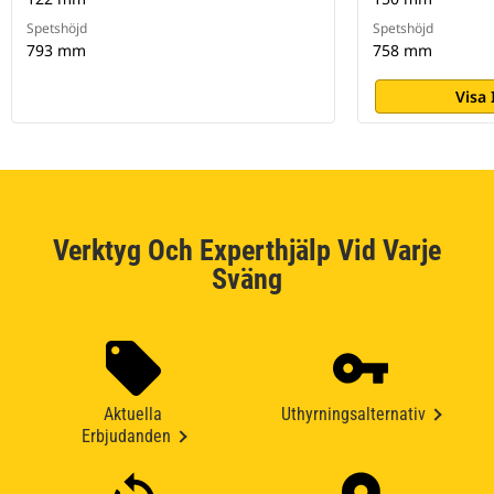
Spetshöjd
Spetshöjd
793 mm
758 mm
Visa
Verktyg Och Experthjälp Vid Varje
Sväng
Aktuella
Uthyrningsalternativ
Erbjudanden