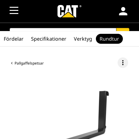
person
SEARCH
search
Fördelar
Specifikationer
Verktyg
Rundtur
more_vert
Pallgaffelspetsar