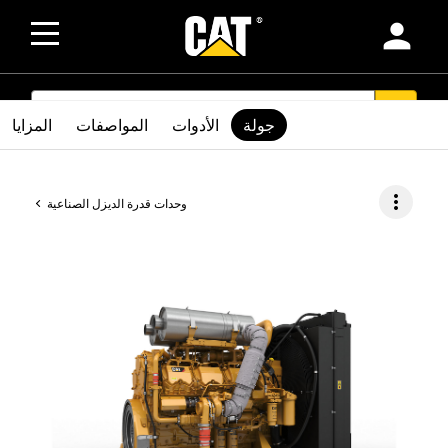
person
SEARCH
search
جولة
الأدوات
المواصفات
المزايا
more_vert
وحدات قدرة الديزل الصناعية