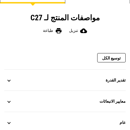
مواصفات المنتج لـ C27
print
cloud_download
تنزيل
طباعة
توسيع الكل
تقدير القدرة
معايير الانبعاثات
عام