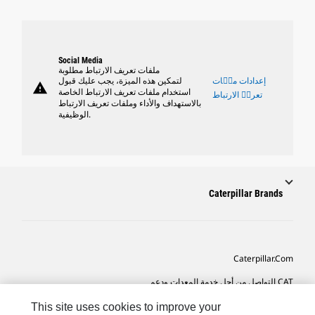
Social Media
ملفات تعريف الارتباط مطلوبة
إعدادات ملٝات
لتمكين هذه الميزة، يجب عليك قبول
warning
استخدام ملفات تعريف الارتباط الخاصة
تعريٝ الارتباط
بالاستهداف والأداء وملفات تعريف الارتباط
الوظيفية.
Caterpillar Brands
Caterpillar.com
CAT التواصل من أجل خدمة المعدات ودعم
تفضيلات التسويق الخاصة بي
This site uses cookies to improve your