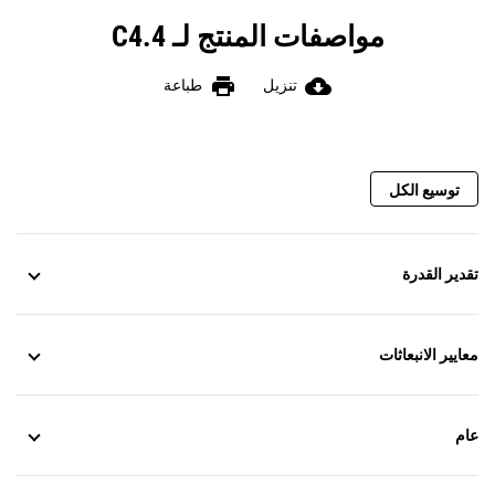
مواصفات المنتج لـ C4.4
print
cloud_download
تنزيل
طباعة
توسيع الكل
تقدير القدرة
معايير الانبعاثات
عام