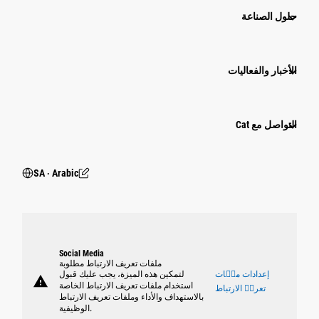
حلول الصناعة
الأخبار والفعاليات
التواصل مع Cat
SA ‧ Arabic
Social Media
ملفات تعريف الارتباط مطلوبة
إعدادات ملٝات
لتمكين هذه الميزة، يجب عليك قبول
warning
استخدام ملفات تعريف الارتباط الخاصة
تعريٝ الارتباط
بالاستهداف والأداء وملفات تعريف الارتباط
الوظيفية.