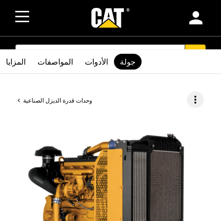
person
SEARCH
search
جولة
الأدوات
المواصفات
المزايا
more_vert
وحدات قدرة الديزل الصناعية