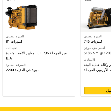
القدرة القصوى
القدرة القصوى
746 كيلووات
81 كيلووات
أقصى عزم دوران
الانبعاثات
5186 Nm @ 120
معايير الأمم المتحدة ECE R96 من المرحلة
IIIA
الانبعاثات
الة حماية البيئة (EPA) الأمريكية من
السرعة المقدرة
2200 دورة في الدقيقة
يل