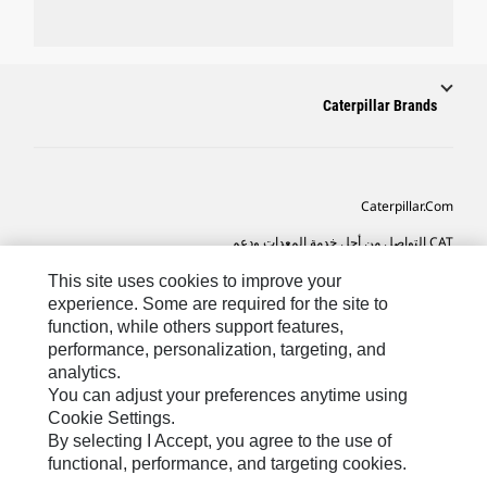
Caterpillar Brands
Caterpillar.com
CAT التواصل من أجل خدمة المعدات ودعم
تفضيلات التسويق الخاصة بي
This site uses cookies to improve your
experience. Some are required for the site to
خريطة الموقع
function, while others support features,
performance, personalization, targeting, and
Cookie Settings
analytics.
قانوني
You can adjust your preferences anytime using
Cookie Settings.
الخصوصية
By selecting I Accept, you agree to the use of
functional, performance, and targeting cookies.