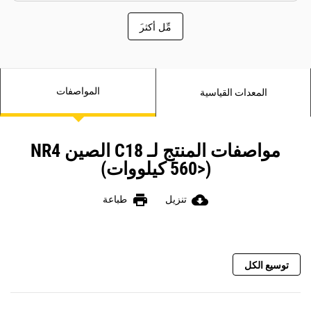
َمِّل أكثر
المواصفات
المعدات القياسية
مواصفات المنتج لـ C18 الصين NR4
(<560 كيلووات)
print
cloud_download
تنزيل
طباعة
توسيع الكل