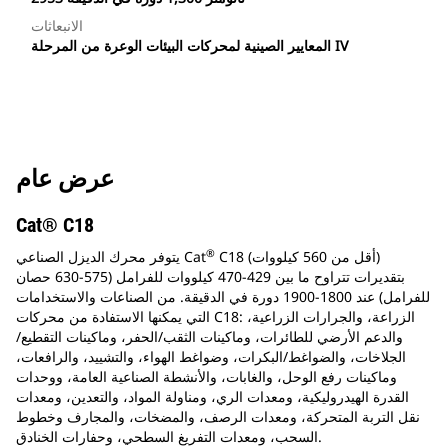
الانبعاثات
المعايير الصينية لمحركات البيئات الوعرة من المرحلة IV
عرض عام
Cat® C18
®
C18 (أقل من 560 كيلووات)
يتوفر محرك الديزل الصناعي Cat
بتقديرات تتراوح ما بين 429-470 كيلووات للفرامل (575-630 حصان
للفرامل) عند 1800-1900 دورة في الدقيقة. من الصناعات والاستخدامات
التي يمكنها الاستفادة من محركات C18: الزراعة، والجرارات الزراعية،
والدعم الأرضي للطائرات، وماكينات الثقب/الحفر، وماكينات التقطيع/
الجلاخات، والضواغط/البكرات، وضواغط الهواء، والتشييد، والرافعات،
وماكينات رفع الوحل، والغابات، والأنشطة الصناعية العامة، ووحدات
القدرة الهيدروليكية، ومعدات الري، ومناولة المواد، والتعدين، ومعدات
نقل التربة المتحركة، ومعدات الرصف، والمضخات، والمجارف وخطوط
السحب، ومعدات التفريغ السطحي، وحفارات الخنادق.