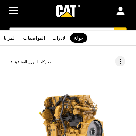
person
SEARCH
search
جولة
الأدوات
المواصفات
المزايا
more_vert
محركات الديزل الصناعية