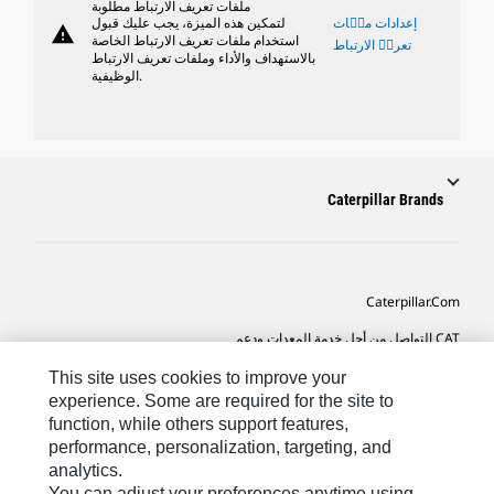
ملفات تعريف الارتباط مطلوبة
إعدادات ملٝات
لتمكين هذه الميزة، يجب عليك قبول
warning
استخدام ملفات تعريف الارتباط الخاصة
تعريٝ الارتباط
بالاستهداف والأداء وملفات تعريف الارتباط
الوظيفية.
Caterpillar Brands
Caterpillar.com
CAT التواصل من أجل خدمة المعدات ودعم
تفضيلات التسويق الخاصة بي
This site uses cookies to improve your
experience. Some are required for the site to
خريطة الموقع
function, while others support features,
performance, personalization, targeting, and
Cookie Settings
analytics.
قانوني
You can adjust your preferences anytime using