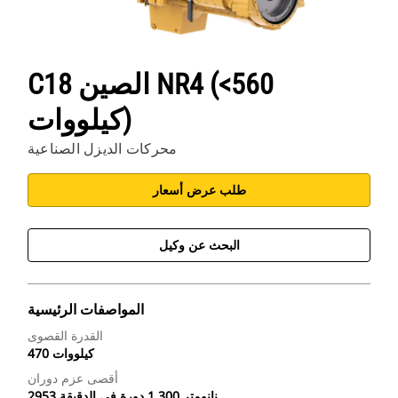
C18 الصين NR4 (<560
كيلووات)
محركات الديزل الصناعية
طلب عرض أسعار
البحث عن وكيل
المواصفات الرئيسية
القدرة القصوى
470 كيلووات
أقصى عزم دوران
2953 نانومتر 1,300 دورة في الدقيقة