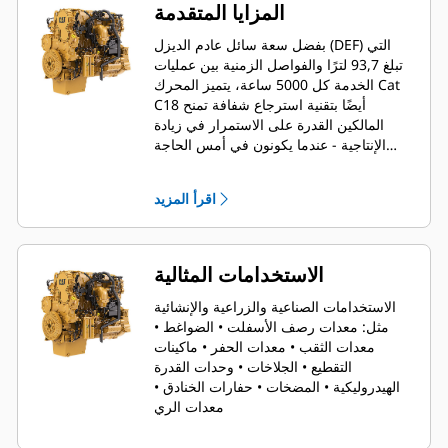
المزايا المتقدمة
بفضل سعة سائل عادم الديزل (DEF) التي
تبلغ 93,7 لترًا والفواصل الزمنية بين عمليات
الخدمة كل 5000 ساعة، يتميز المحرك Cat
C18 أيضًا بتقنية استرجاع شفافة تمنح
المالكين القدرة على الاستمرار في زيادة
الإنتاجية - عندما يكونون في أمس الحاجة
إليها.
اقرأ المزيد
الاستخدامات المثالية
الاستخدامات الصناعية والزراعية والإنشائية
مثل: معدات رصف الأسفلت • الضواغط •
معدات الثقب • معدات الحفر • ماكينات
التقطيع • الجلاخات • وحدات القدرة
الهيدروليكية • المضخات • حفارات الخنادق •
معدات الري