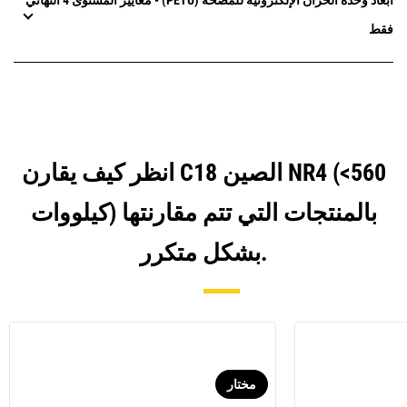
أبعاد وحدة الخزان الإلكترونية للمضخة (PETU) - معايير المستوى 4 النهائي
فقط
انظر كيف يقارن C18 الصين NR4 (<560
كيلووات) بالمنتجات التي تتم مقارنتها
بشكل متكرر.
مختار