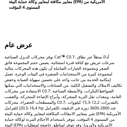
معايير مكافئة لمعايير وكالة حماية البيئة (EPA) الأمريكية من
المستوى 4 المؤقت
عرض عام
?�
C0.7، أداءً مذهلاً عبر نطاق
توفر محركات الديزل الصناعية Cat
سرعات عريض مع كثافة قدرة استثنائية. يضمن حجم المجموعة فائق
الصغر ومجموعة الخيارات الشاملة أن تكون هذه المحركات مثالية
لمجموعة كبيرة من الاستخدامات الصغيرة في البيئات الوعرة. تعمل
إمكانية الخدمة من جانب واحد على تحسين سهولة الصيانة وخفض
تكاليف الامتلاك والتشغيل الكلية. من الصناعات والاستخدامات التي يمكنها
الاستفادة من محركات C0.7: الضواغط/البكرات، والأنشطة الصناعية
العامة، ومعدات نقل التربة المتحركة، وأبراج الإضاءة المتحركة، والعشب
والمسطحات الخضراء. محركات C0.7، بالتقديرات: 12,2-15,3 كيلووات
للفرامل (16,4-20,5 hp للفرامل) عند 2800-3600 دورة في الدقيقة،
تفي بمعايير الانبعاثات المكافئة لمعايير وكالة حماية البيئة (EPA) الأمريكية
من المستوى 4 المؤقت. تتوفر باستخدام الأحكام المرنة لوكالة حماية
البيئة (EPA) الأمريكية ولأوروبا، وقد تتوفر لمناطق خاضعة لمتطلبات