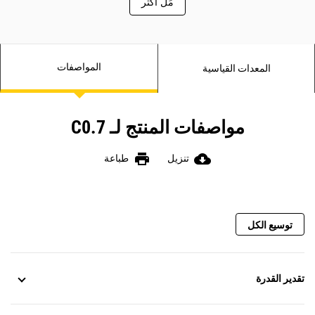
َمِّل أكثر
المواصفات
المعدات القياسية
مواصفات المنتج لـ C0.7
print
cloud_download
تنزيل
طباعة
توسيع الكل
تقدير القدرة