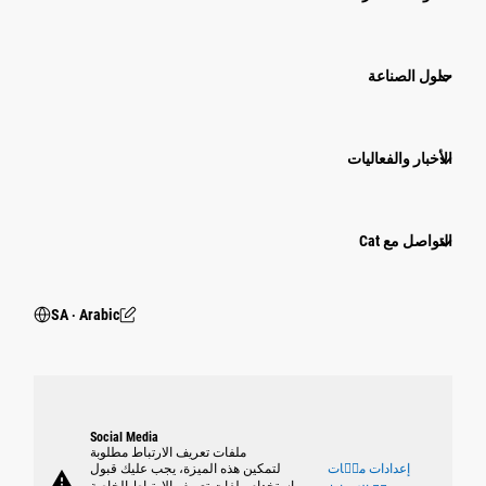
حلول الصناعة
الأخبار والفعاليات
التواصل مع Cat
SA ‧ Arabic
Social Media
ملفات تعريف الارتباط مطلوبة
إعدادات ملٝات
لتمكين هذه الميزة، يجب عليك قبول
warning
استخدام ملفات تعريف الارتباط الخاصة