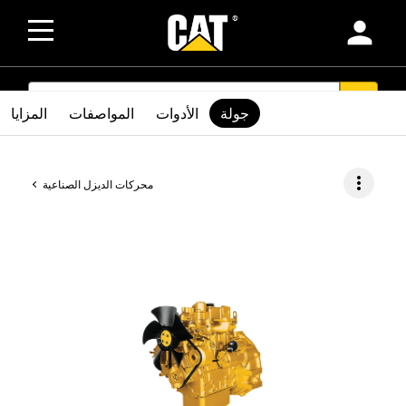
person
SEARCH
search
جولة
الأدوات
المواصفات
المزايا
more_vert
محركات الديزل الصناعية