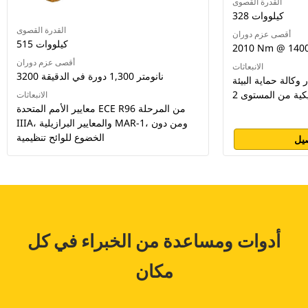
القدرة القصوى
328 كيلووات
القدرة القصوى
أقصى عزم دوران
515 كيلووات
2010 Nm @ 140
أقصى عزم دوران
الانبعاثات
3200 نانومتر 1,300 دورة في الدقيقة
الة حماية البيئة (EPA)
كية من المستوى 2
الانبعاثات
معايير الأمم المتحدة ECE R96 من المرحلة
IIIA، والمعايير البرازيلية MAR-1، ومن دون
الخضوع للوائح تنظيمية
يل
أدوات ومساعدة من الخبراء في كل
مكان