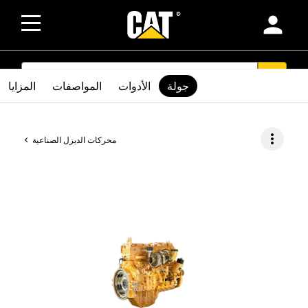
person
SEARCH
search
جولة
الأدوات
المواصفات
المزايا
more_vert
محركات الديزل الصناعية