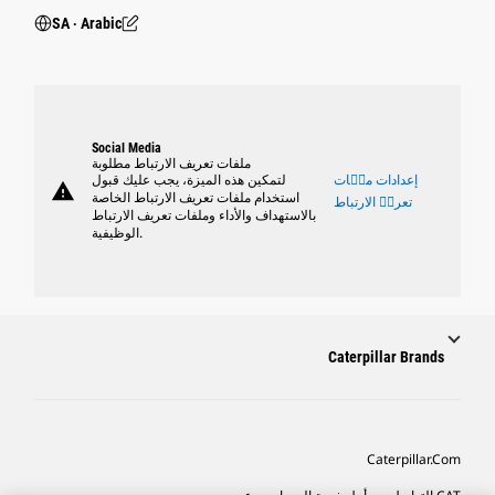
SA ‧ Arabic
Social Media
ملفات تعريف الارتباط مطلوبة
إعدادات ملٝات
لتمكين هذه الميزة، يجب عليك قبول
warning
استخدام ملفات تعريف الارتباط الخاصة
تعريٝ الارتباط
بالاستهداف والأداء وملفات تعريف الارتباط
الوظيفية.
Caterpillar Brands
Caterpillar.com