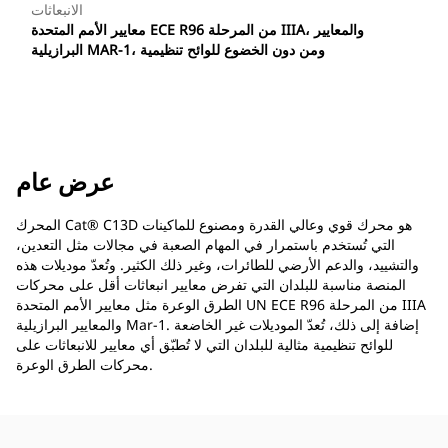
الانبعاثات
معايير الأمم المتحدة ECE R96 من المرحلة IIIA، والمعايير
البرازيلية MAR-1، ومن دون الخضوع للوائح تنظيمية
عرض عام
المحرك Cat® C13D هو محرك قوي وعالي القدرة ومصنوع للماكينات
التي تُستخدم باستمرار في المهام الصعبة في مجالات مثل التعدين،
والتشييد، والدعم الأرضي للطائرات، وغير ذلك الكثير. وتُعدّ موديلات هذه
المنصة مناسبة للبلدان التي تفرض معايير انبعاثات أقل على محركات
الطرق الوعرة مثل معايير الأمم المتحدة UN ECE R96 من المرحلة IIIA
والمعايير البرازيلية Mar-1. إضافة إلى ذلك، تُعدّ الموديلات غير الخاضعة
للوائح تنظيمية مثالية للبلدان التي لا تُطبّق أي معايير للانبعاثات على
محركات الطرق الوعرة.