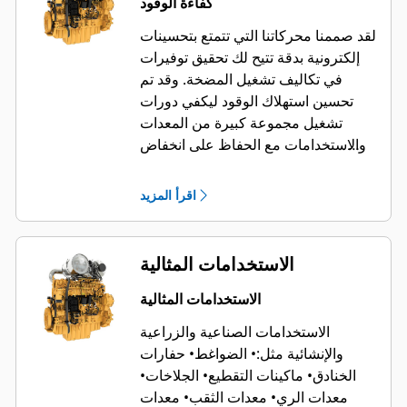
كفاءة الوقود
لقد صممنا محركاتنا التي تتمتع بتحسينات
إلكترونية بدقة تتيح لك تحقيق توفيرات
في تكاليف تشغيل المضخة. وقد تم
تحسين استهلاك الوقود ليكفي دورات
تشغيل مجموعة كبيرة من المعدات
والاستخدامات مع الحفاظ على انخفاض
تكاليف التشغيل - حتى على مختلف
الارتفاعات والظروف المحيطة. وتتوافق
اقرأ المزيد
تكوينات المحرك C13D هذه من دون
معالجة لاحقة مع مخاليط تصل إلى
B100 من أنواع الوقود الحيوي و100%
الاستخدامات المثالية
من الزيت النباتي المهدرج (HVO)، ما
يساعدك على توفير التكلفة، وتقليل
الاستخدامات المثالية
انبعاثات ثاني أكسيد الكربون طوال دورة
الاستخدامات الصناعية والزراعية
الحياة مع تحسين الأداء. للحفاظ على أداء
والإنشائية مثل:
• الضواغط
• حفارات
وسلامة المحرك مع تقليل مخاطر توقف
الخنادق
• ماكينات التقطيع
• الجلاخات
•
العمل أو الأعطال، يجب أن تفي أنواع
معدات الري
• معدات الثقب
• معدات
الوقود بالمواصفات والخصائص الموضحة