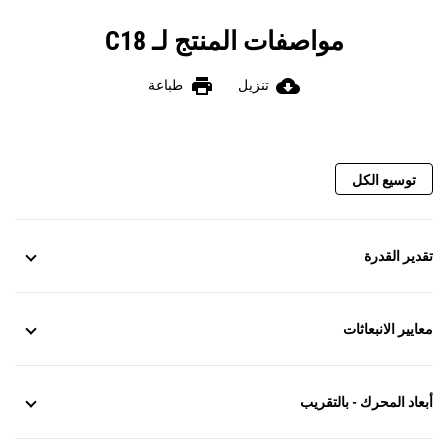
مواصفات المنتج لـ C18
print
cloud_download
تنزيل
طباعة
توسيع الكل
تقدير القدرة
معايير الانبعاثات
أبعاد المحرك - بالتقريب