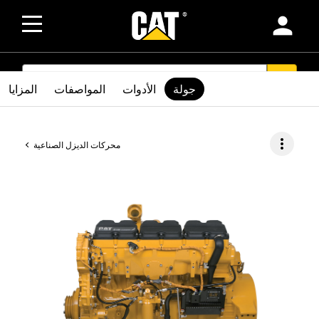
person
SEARCH
search
جولة
الأدوات
المواصفات
المزايا
more_vert
محركات الديزل الصناعية