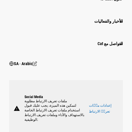
الأخبار والفعاليات
التواصل مع Cat
SA ‧ Arabic
Social Media
ملفات تعريف الارتباط مطلوبة
إعدادات ملٝات
لتمكين هذه الميزة، يجب عليك قبول
warning
استخدام ملفات تعريف الارتباط الخاصة
تعريٝ الارتباط
بالاستهداف والأداء وملفات تعريف الارتباط
الوظيفية.