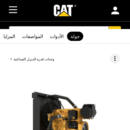
person
SEARCH
search
جولة
الأدوات
المواصفات
المزايا
more_vert
وحدات قدرة الديزل الصناعية