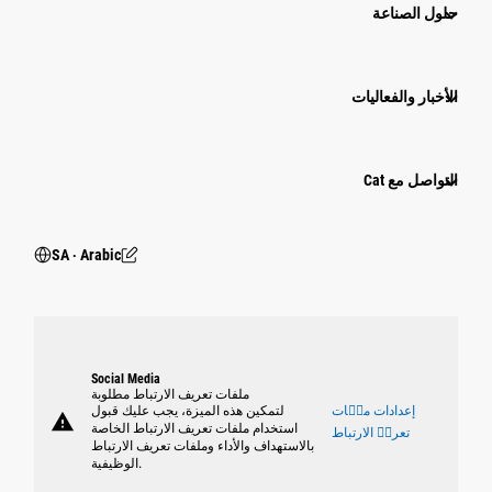
حلول الصناعة
الأخبار والفعاليات
التواصل مع Cat
SA ‧ Arabic
Social Media
ملفات تعريف الارتباط مطلوبة
إعدادات ملٝات
لتمكين هذه الميزة، يجب عليك قبول
warning
استخدام ملفات تعريف الارتباط الخاصة
تعريٝ الارتباط
بالاستهداف والأداء وملفات تعريف الارتباط
الوظيفية.