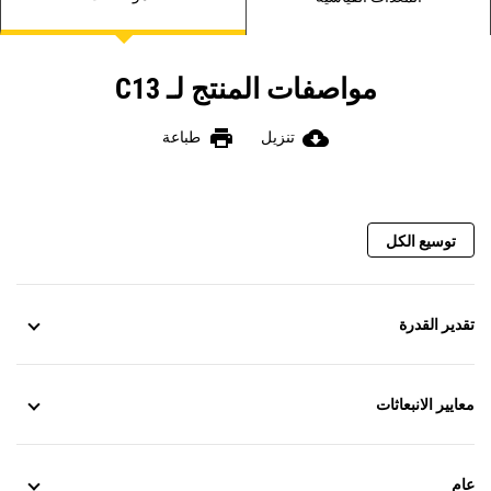
مواصفات المنتج لـ C13
print
cloud_download
تنزيل
طباعة
توسيع الكل
تقدير القدرة
معايير الانبعاثات
عام