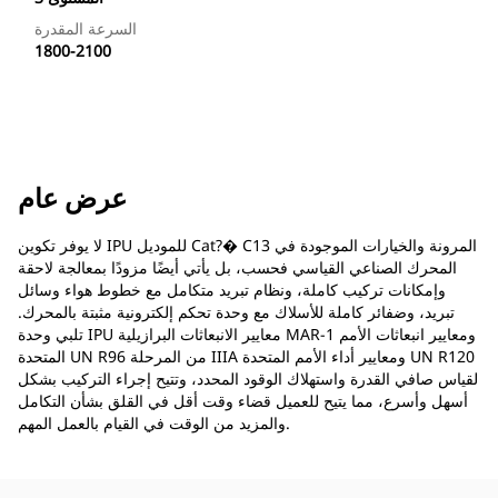
السرعة المقدرة
1800-2100
عرض عام
لا يوفر تكوين IPU للموديل Cat?� C13 المرونة والخيارات الموجودة في
المحرك الصناعي القياسي فحسب، بل يأتي أيضًا مزودًا بمعالجة لاحقة
وإمكانات تركيب كاملة، ونظام تبريد متكامل مع خطوط هواء وسائل
تبريد، وضفائر كاملة للأسلاك مع وحدة تحكم إلكترونية مثبتة بالمحرك.
تلبي وحدة IPU معايير الانبعاثات البرازيلية MAR-1 ومعايير انبعاثات الأمم
المتحدة UN R96 من المرحلة IIIA ومعايير أداء الأمم المتحدة UN R120
لقياس صافي القدرة واستهلاك الوقود المحدد، وتتيح إجراء التركيب بشكل
أسهل وأسرع، مما يتيح للعميل قضاء وقت أقل في القلق بشأن التكامل
والمزيد من الوقت في القيام بالعمل المهم.