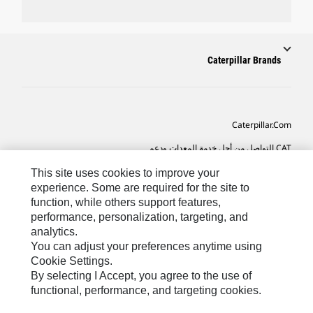
Caterpillar Brands
Caterpillar.com
CAT التواصل من أجل خدمة المعدات ودعم
تفضيلات التسويق الخاصة بي
This site uses cookies to improve your
experience. Some are required for the site to
خريطة الموقع
function, while others support features,
performance, personalization, targeting, and
Cookie Settings
analytics.
قانوني
You can adjust your preferences anytime using
Cookie Settings.
الخصوصية
By selecting I Accept, you agree to the use of
functional, performance, and targeting cookies.