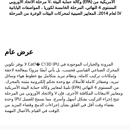
مرحلة الاتحاد الأوروبي V، وكالة حماية البيئة (EPA) الأمريكية من
المستوى 4 النهائي، المرحلة الخامسة لكوريا ، المواصفات اليابانية
لعام 2014، المعايير الصينية لمحركات البيئات الوعرة من المرحلة IV
عرض عام
لا يوفر تكوين Cat?� C13D IPU المرونة والخيارات الموجودة في
المحرك الصناعي القياسي فحسب، بل يأتي أيضًا مزودًا بمعالجة لاحقة
وإمكانات تركيب كاملة، ونظام تبريد متكامل مع خطوط هواء وسائل
تبريد، وضفائر كاملة للأسلاك مع وحدة تحكم إلكترونية مثبتة بالمحرك.
تلبيةً لمعايير وكالة حماية البيئة الأمريكية (EPA) من المستوى 4 النهائي
والاتحاد الأوروبي من المرحلة V ومعايير الانبعاثات المكافئة الأخرى، فإن
وحدة IPU تتيح إجراء التركيب بشكل أسهل وأسرع، مما يسمح للعميل
بقضاء وقت أقل في القلق بشأن إجراءات الدمج وقضاء المزيد من
الوقت في القيام بالأعمال المهمة.