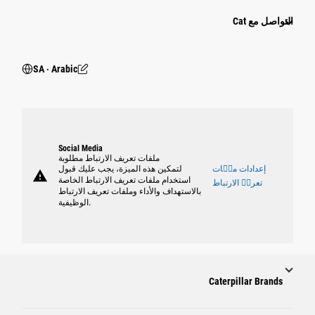
التواصل مع Cat
SA ‧ Arabic
Social Media
ملفات تعريف الارتباط مطلوبة
إعدادات ملٝات
لتمكين هذه الميزة، يجب عليك قبول
warning
استخدام ملفات تعريف الارتباط الخاصة
تعريٝ الارتباط
بالاستهداف والأداء وملفات تعريف الارتباط
الوظيفية.
Caterpillar Brands