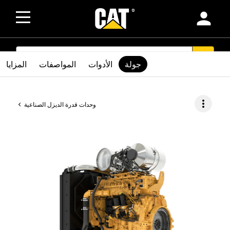
person
SEARCH
search
جولة
الأدوات
المواصفات
المزايا
more_vert
وحدات قدرة الديزل الصناعية