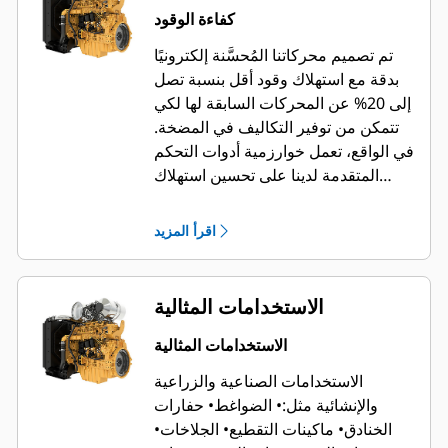
كفاءة الوقود
تم تصميم محركاتنا المُحسَّنة إلكترونيًا
بدقة مع استهلاك وقود أقل بنسبة تصل
إلى 20% عن المحركات السابقة لها لكي
تتمكن من توفير التكاليف في المضخة.
في الواقع، تعمل خوارزمية أدوات التحكم
المتقدمة لدينا على تحسين استهلاك
الوقود وخفضه إلى ما يصل إلى 185 جم/
كيلو واط في الساعة ويمكن أن تتطابق
اقرأ المزيد
مع دورات التشغيل لمجموعة واسعة من
المعدات والاستخدامات مع إبقاء تكاليف
التشغيل منخفضة – حتى في مختلف
الاستخدامات المثالية
الظروف المحيطة والارتفاعات.
يوفر
المحرك C13D أيضًا تشغيلاً أكثر هدوءًا
الاستخدامات المثالية
بنسبة ديسيبل من المحركات السابقة
الاستخدامات الصناعية والزراعية
له.
وبناءً على الاستدامة، يتوافق الموديل
والإنشائية مثل:
• الضواغط
• حفارات
C13D مع الوقود الحيوي B20 وHVO،
الخنادق
• ماكينات التقطيع
• الجلاخات
•
مما يساعد على توفير التكلفة وتقليل