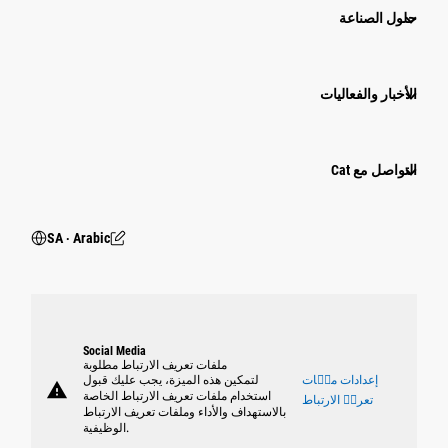
حلول الصناعة
الأخبار والفعاليات
التواصل مع Cat
SA ‧ Arabic
Social Media
ملفات تعريف الارتباط مطلوبة
إعدادات ملٝات
لتمكين هذه الميزة، يجب عليك قبول
warning
استخدام ملفات تعريف الارتباط الخاصة
تعريٝ الارتباط
بالاستهداف والأداء وملفات تعريف الارتباط
الوظيفية.