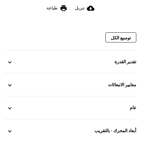
print
cloud_download
تنزيل
طباعة
توسيع الكل
تقدير القدرة
معايير الانبعاثات
عام
أبعاد المحرك - بالتقريب