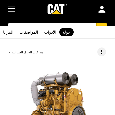
person
SEARCH
search
جولة
الأدوات
المواصفات
المزايا
more_vert
محركات الديزل الصناعية