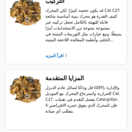
التركيب
قد يكون حجمه كبيرًا، لكن المحرك Cat C27
كثيف القدرة هو محرك ببنية أساسية شائعة
قابلة للتهيئة بالكامل تجعل تركيبه عبر
مجموعة متنوعة من الاستخدامات أمرًا
بسيطًا. ومع خيارات مثل التوربينات المثبتة في
الخلف وأنظمة المعالجة اللاحقة المثبتة
بالمحرك، أصبح التركيب الآن أسهل من أي
وقت مضى. ولأن المحرك C27 خاليًا من
اقرأ المزيد
سائل عادم الديزل (DEF)، فهناك مساحة أكبر
للمناورة تحت غطاء المحرك.
المزايا المتقدمة
قل وداعًا لسائل عادم الديزل (DEF)، والإدارة
الحرارية واسترجاع المحرك مع الموديل Cat
C27. بفضل التقدم في تقنيات Caterpillar،
فإن المحرك الذي يفوق عمره الافتراضي لا
يتطلب أي صيانة.