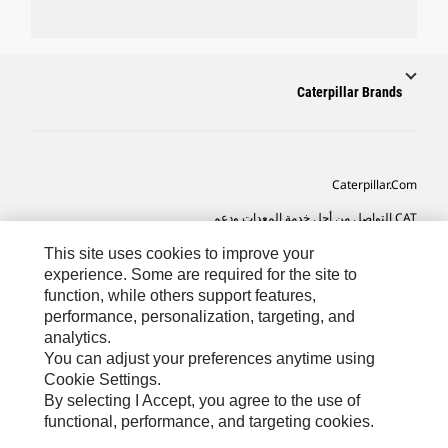
Caterpillar Brands
Caterpillar.com
CAT التواصل من أجل خدمة المعدات ودعم
تفضيلات التسويق الخاصة بي
This site uses cookies to improve your
experience. Some are required for the site to
خريطة الموقع
function, while others support features,
performance, personalization, targeting, and
Cookie Settings
analytics.
قانوني
You can adjust your preferences anytime using
Cookie Settings.
الخصوصية
By selecting I Accept, you agree to the use of
functional, performance, and targeting cookies.