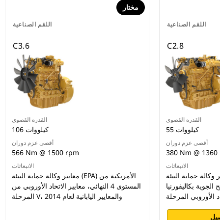
مختار
اللقم الصناعية
اللقم الصناعية
C3.6
C2.8
القدرة القصوى
القدرة القصوى
55 كيلووات
106 كيلووات
أقصى عزم دوران
أقصى عزم دوران
566 Nm @ 1500 rpm
380 Nm @ 1360
الانبعاثات
الانبعاثات
الة حماية البيئة (EPA) الأمريكية
معايير وكالة حماية البيئة (EPA) الأمريكية من
ية بكاليفورنيا (CARB) من
المستوى 4 النهائي، معايير الاتحاد الأوروبي من
المرحلة V، والمعايير اليابانية لعام 2014
يل