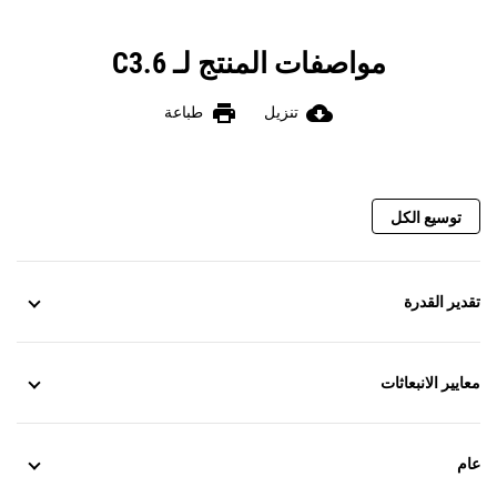
مواصفات المنتج لـ C3.6
print
cloud_download
تنزيل
طباعة
توسيع الكل
تقدير القدرة
معايير الانبعاثات
عام