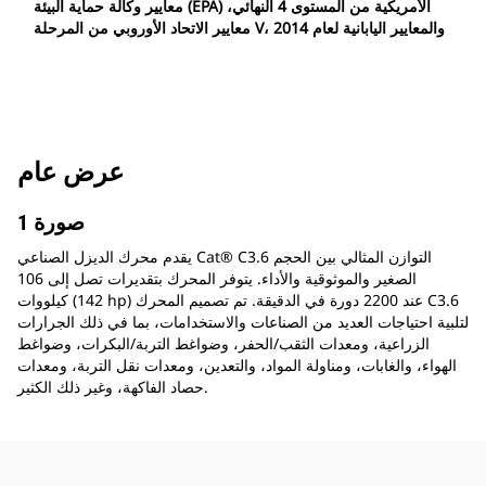
معايير وكالة حماية البيئة (EPA) الأمريكية من المستوى 4 النهائي،
معايير الاتحاد الأوروبي من المرحلة V، والمعايير اليابانية لعام 2014
عرض عام
صورة 1
يقدم محرك الديزل الصناعي Cat® C3.6 التوازن المثالي بين الحجم
الصغير والموثوقية والأداء. يتوفر المحرك بتقديرات تصل إلى 106
كيلووات (142 hp) عند 2200 دورة في الدقيقة. تم تصميم المحرك C3.6
لتلبية احتياجات العديد من الصناعات والاستخدامات، بما في ذلك الجرارات
الزراعية، ومعدات الثقب/الحفر، وضواغط التربة/البكرات، وضواغط
الهواء، والغابات، ومناولة المواد، والتعدين، ومعدات نقل التربة، ومعدات
حصاد الفاكهة، وغير ذلك الكثير.