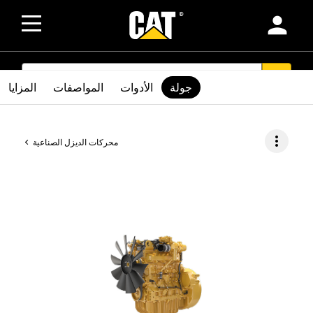
person
SEARCH
search
جولة
الأدوات
المواصفات
المزايا
more_vert
محركات الديزل الصناعية