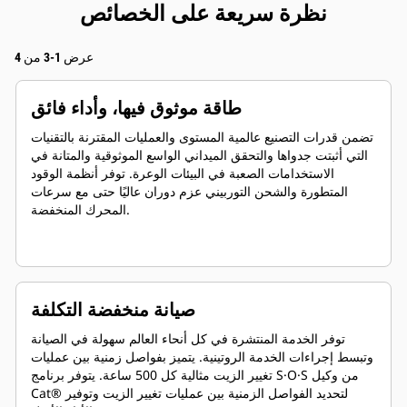
نظرة سريعة على الخصائص
عرض 1-3 من 4
طاقة موثوق فيها، وأداء فائق
تضمن قدرات التصنيع عالمية المستوى والعمليات المقترنة بالتقنيات
التي أثبتت جدواها والتحقق الميداني الواسع الموثوقية والمتانة في
الاستخدامات الصعبة في البيئات الوعرة. توفر أنظمة الوقود
المتطورة والشحن التوربيني عزم دوران عاليًا حتى مع سرعات
المحرك المنخفضة.
صيانة منخفضة التكلفة
توفر الخدمة المنتشرة في كل أنحاء العالم سهولة في الصيانة
وتبسط إجراءات الخدمة الروتينية. يتميز بفواصل زمنية بين عمليات
تغيير الزيت مثالية كل 500 ساعة. يتوفر برنامج S·O·S من وكيل
Cat® لتحديد الفواصل الزمنية بين عمليات تغيير الزيت وتوفير