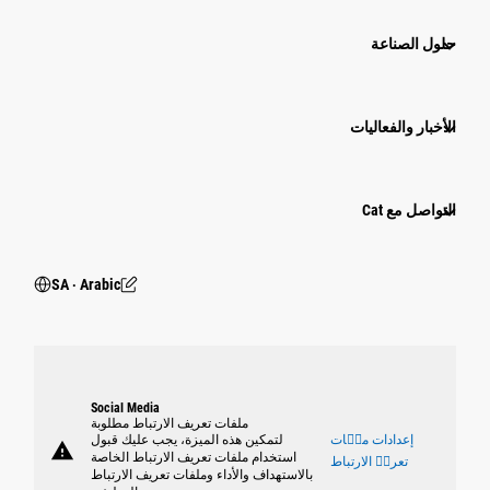
حلول الصناعة
الأخبار والفعاليات
التواصل مع Cat
SA ‧ Arabic
Social Media
ملفات تعريف الارتباط مطلوبة
إعدادات ملٝات
لتمكين هذه الميزة، يجب عليك قبول
warning
استخدام ملفات تعريف الارتباط الخاصة
تعريٝ الارتباط
بالاستهداف والأداء وملفات تعريف الارتباط