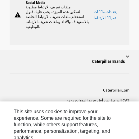
Social Media
ملفات تعريف الارتباط مطلوبة
إعدادات ملٝات
لتمكين هذه الميزة، يجب عليك قبول
warning
استخدام ملفات تعريف الارتباط الخاصة
تعريٝ الارتباط
بالاستهداف والأداء وملفات تعريف الارتباط
الوظيفية.
Caterpillar Brands
Caterpillar.com
CAT التواصل من أجل خدمة المعدات ودعم
تفضيلات التسويق الخاصة بي
This site uses cookies to improve your
experience. Some are required for the site to
خريطة الموقع
function, while others support features,
performance, personalization, targeting, and
Cookie Settings
analytics.