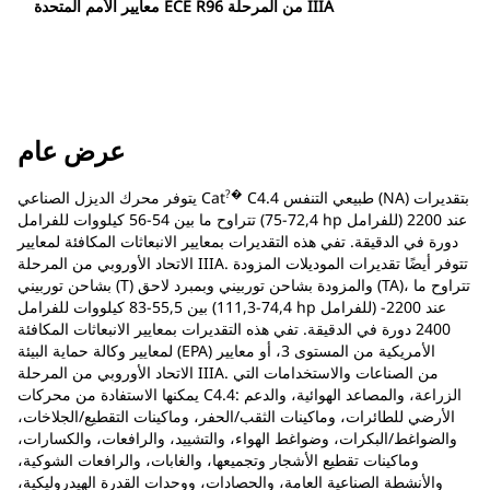
معايير الأمم المتحدة ECE R96 من المرحلة IIIA
عرض عام
?�
C4.4 طبيعي التنفس (NA) بتقديرات
يتوفر محرك الديزل الصناعي Cat
تتراوح ما بين 54-56 كيلووات للفرامل (72,4-75 hp للفرامل) عند 2200
دورة في الدقيقة. تفي هذه التقديرات بمعايير الانبعاثات المكافئة لمعايير
الاتحاد الأوروبي من المرحلة IIIA. تتوفر أيضًا تقديرات الموديلات المزودة
بشاحن توربيني (T) والمزودة بشاحن توربيني وبمبرد لاحق (TA)، تتراوح ما
بين 55,5-83 كيلووات للفرامل (74,4-111,3 hp للفرامل) عند 2200-
2400 دورة في الدقيقة. تفي هذه التقديرات بمعايير الانبعاثات المكافئة
لمعايير وكالة حماية البيئة (EPA) الأمريكية من المستوى 3، أو معايير
الاتحاد الأوروبي من المرحلة IIIA. من الصناعات والاستخدامات التي
يمكنها الاستفادة من محركات C4.4: الزراعة، والمصاعد الهوائية، والدعم
الأرضي للطائرات، وماكينات الثقب/الحفر، وماكينات التقطيع/الجلاخات،
والضواغط/البكرات، وضواغط الهواء، والتشييد، والرافعات، والكسارات،
وماكينات تقطيع الأشجار وتجميعها، والغابات، والرافعات الشوكية،
والأنشطة الصناعية العامة، والحصادات، ووحدات القدرة الهيدروليكية،