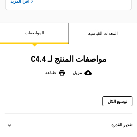
اقرأ المزيد
المواصفات
المعدات القياسية
مواصفات المنتج لـ C4.4
print
cloud_download
تنزيل
طباعة
توسيع الكل
تقدير القدرة