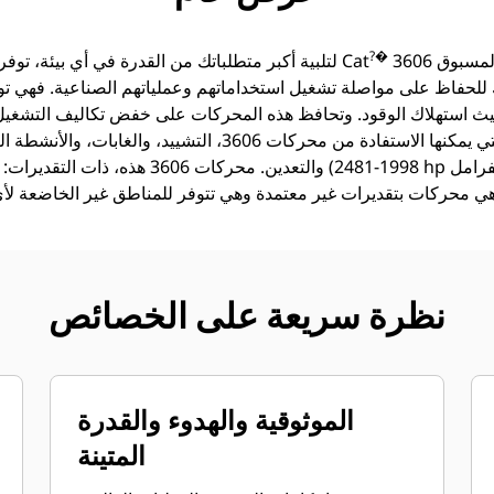
?�
3606 مستوى الأداء والمتانة غير المسبوق
لتلبية أكبر متطلباتك من القدرة في أي بيئة، توفر لك محركات الديزل الصناعية Cat
 للحفاظ على مواصلة تشغيل استخداماتهم وعملياتهم الصناعية. فهي توف
ث استهلاك الوقود. وتحافظ هذه المحركات على خفض تكاليف التشغيل 
قادمة. من الصناعات التي يمكنها الاستفادة من محركات 3606، الت
نظرة سريعة على الخصائص
الموثوقية والهدوء والقدرة
المتينة