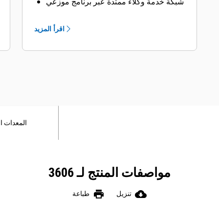
شبكة خدمة وكلاء ممتدة عبر برنامج موزعي
الخدمة الصناعية (ISD) من Cat
اقرأ المزيد
المعدات ا
مواصفات المنتج لـ 3606
print
cloud_download
تنزيل
طباعة