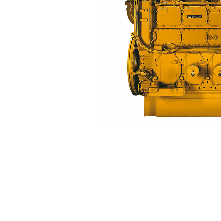
3606
مزايا
تغيير الموديل