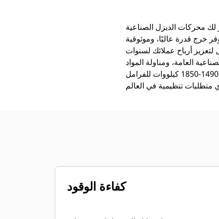
ر خرج قدرة عاليًا، وموثوقية
لتعزيز أرباح عملائك لسنوات
شييد، والغابات، والأنشطة الصناعية العامة، ومناولة المواد
والتعدين. محركات 3606 هذه، ذات التقديرات: 1490-1850 كيلووات للفرامل (1998-2481 hp للفرامل) عند 750-1000 دورة في
كفاءة الوقود