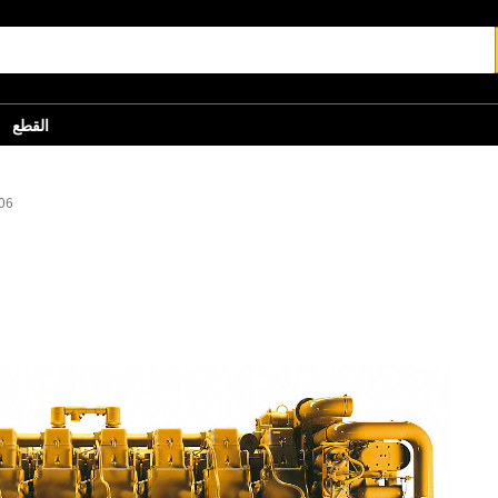
القطع
06