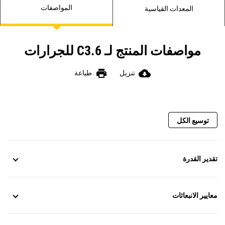
المواصفات
المعدات القياسية
مواصفات المنتج لـ C3.6 للجرارات
print
cloud_download
تنزيل
طباعة
توسيع الكل
تقدير القدرة
معايير الانبعاثات