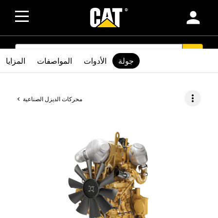
person
SEARCH
search
جولة
الأدوات
المواصفات
المزايا
more_vert
محركات الديزل الصناعية