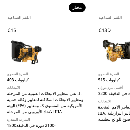
مختار
اللقم الصناعية
اللقم الصناعية
C15
C13D
القدرة القصوى
القدرة القصوى
515 كيلووات
403 كيلووات
أقصى عزم دوران
الانبعاثات
تفي بمعايير الانبعاثات الصينية من المرحلة II،
ومعايير الانبعاثات المكافئة لمعايير وكالة حماية
الانبعاثات
البيئة (EPA) الأمريكية من المستوى 3، ومعايير
ايير الأمم المتحدة ECE R96 من المرحلة
الاتحاد الأوروبي من المرحلة IIIA
IIIA، والمعايير البرازيلية MAR-1، ومن دون
ضوع للوائح تنظيمية
السرعة المقدرة
1800‏-2100 دورة في الدقيقة