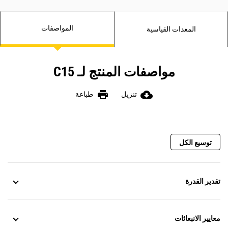
المواصفات
المعدات القياسية
مواصفات المنتج لـ C15
print
cloud_download
تنزيل
طباعة
توسيع الكل
تقدير القدرة
معايير الانبعاثات