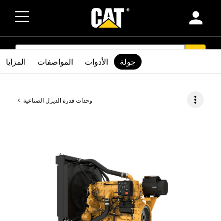
person
SEARCH
search
جولة
الأدوات
المواصفات
المزايا
more_vert
وحدات قدرة الديزل الصناعية