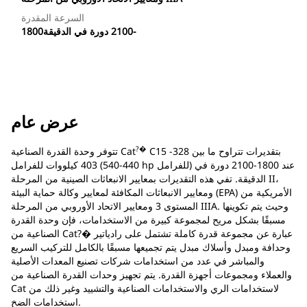
السرعة المقدرة
1800‏-2100 دورة في الدقيقة
عرض عام
?�
C15 بتقديرات تتراوح ما بين 328-
تتوفر وحدة القدرة الصناعية Cat
403 كيلووات للفرامل (440-540 hp للفرامل) عند 1800-2100 دورة في
الدقيقة. تفي هذه التقديرات بمعايير الانبعاثات الصينية من المرحلة II،
ومعايير الانبعاثات المكافئة لمعايير وكالة حماية البيئة (EPA) الأمريكية من
المستوى 3 ومعايير الاتحاد الأوروبي من المرحلة IIIA. وحيث يتم تكوينها
مسبقًا بشكل مريح لمجموعة كبيرة من الاستخدامات، فإن وحدة القدرة
الصناعية من Cat?� عبارة عن مجموعة قدرة كاملة تشتمل على رادياتير
وحدافة ومبدل وأسلاك مبدل يتم تجميعها مسبقًا بالكامل للتركيب السريع
والمباشر في عدد من استخدامات شركات تصنيع المعدات الأصلية
والعملاء ومجموعات أجهزة القدرة. يتم تجهيز وحدات القدرة الصناعية من
Cat لاستخدامات الري والاستخدامات الصناعية والتشييد وغير ذلك من
استخدامات الضخ.