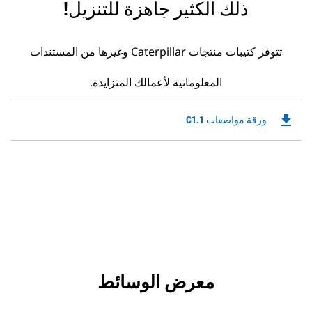
ذلك الكثير جاهزة للتنزيل!
تتوفر كتيبات منتجات Caterpillar وغيرها من المستندات
المعلوماتية لأعمالك المتزايدة.
file_download
Downloadable
ورقة مواصفات C1.1
PDF
Opens
in
a
New
Tab
معرض الوسائط