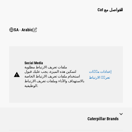
التواصل مع Cat
SA ‧ Arabic
Social Media
ملفات تعريف الارتباط مطلوبة
إعدادات ملٝات
لتمكين هذه الميزة، يجب عليك قبول
warning
استخدام ملفات تعريف الارتباط الخاصة
تعريٝ الارتباط
بالاستهداف والأداء وملفات تعريف الارتباط
الوظيفية.
Caterpillar Brands