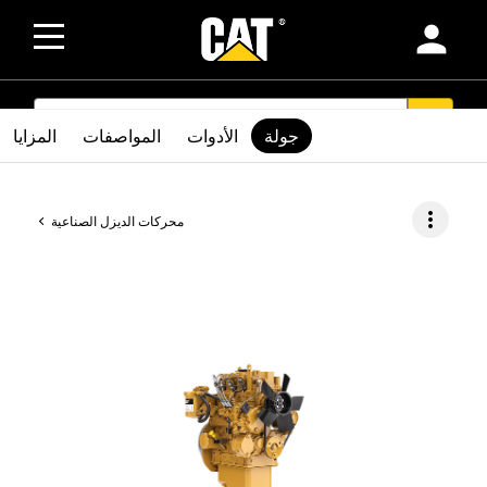
person
SEARCH
search
جولة
الأدوات
المواصفات
المزايا
more_vert
محركات الديزل الصناعية