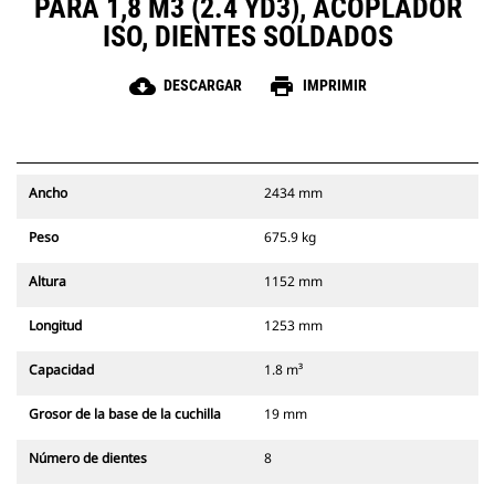
PARA 1,8 M3 (2.4 YD3), ACOPLADOR
ISO, DIENTES SOLDADOS
cloud_download
print
DESCARGAR
IMPRIMIR
Ancho
2434 mm
Peso
675.9 kg
Altura
1152 mm
Longitud
1253 mm
Capacidad
1.8 m³
Grosor de la base de la cuchilla
19 mm
Número de dientes
8