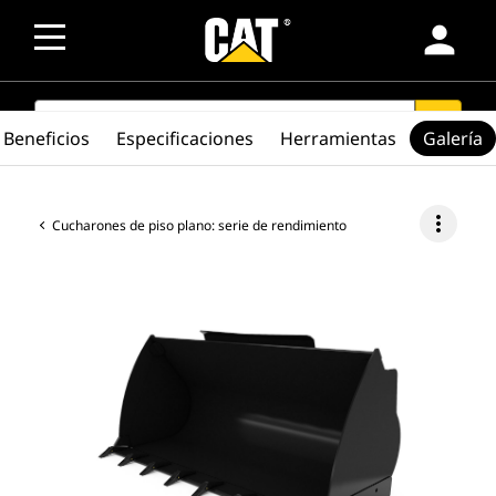
person
SEARCH
search
Beneficios
Especificaciones
Herramientas
Galería
more_vert
Cucharones de piso plano: serie de rendimiento