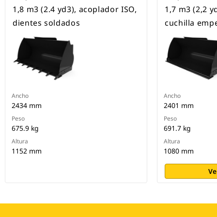
1,8 m3 (2.4 yd3), acoplador ISO,
1,7 m3 (2,2 y
dientes soldados
cuchilla emp
Ancho
Ancho
2434 mm
2401 mm
Peso
Peso
675.9 kg
691.7 kg
Altura
Altura
1152 mm
1080 mm
Ve