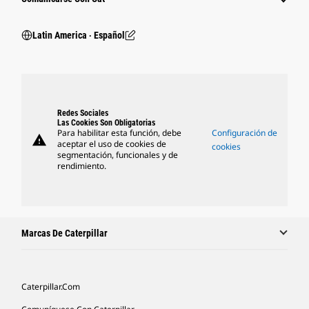
Latin America ‧ Español
Redes Sociales
Las Cookies Son Obligatorias
Para habilitar esta función, debe
Configuración de
warning
aceptar el uso de cookies de
cookies
segmentación, funcionales y de
rendimiento.
Marcas De Caterpillar
Caterpillar.com