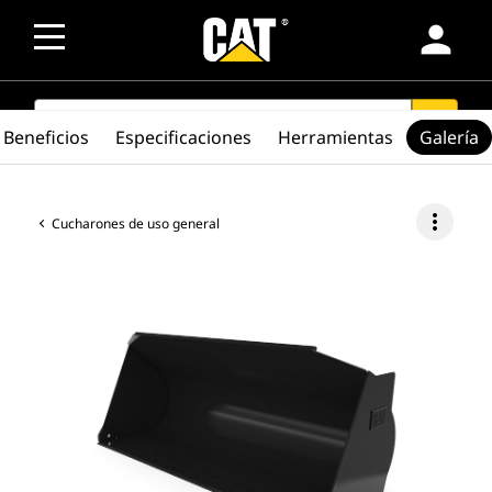
person
SEARCH
search
Beneficios
Especificaciones
Herramientas
Galería
more_vert
Cucharones de uso general