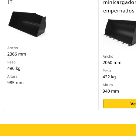
IT
minicargador
empernados
Ancho
2366 mm
Ancho
Peso
2060 mm
496 kg
Peso
Altura
422 kg
985 mm
Altura
940 mm
Ve