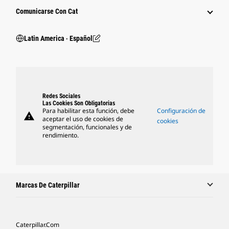
Comunicarse Con Cat
Latin America ‧ Español
Redes Sociales
Las Cookies Son Obligatorias
Para habilitar esta función, debe
Configuración de
warning
aceptar el uso de cookies de
cookies
segmentación, funcionales y de
rendimiento.
Marcas De Caterpillar
Caterpillar.com