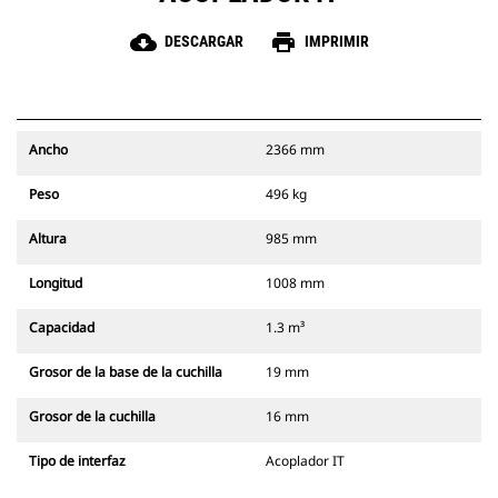
cloud_download
print
DESCARGAR
IMPRIMIR
Ancho
2366 mm
Peso
496 kg
Altura
985 mm
Longitud
1008 mm
Capacidad
1.3 m³
Grosor de la base de la cuchilla
19 mm
Grosor de la cuchilla
16 mm
Tipo de interfaz
Acoplador IT