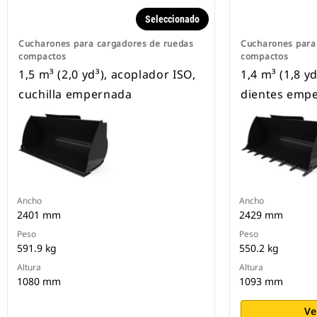
Seleccionado
Cucharones para cargadores de ruedas
Cucharones para
compactos
compactos
1,5 m³ (2,0 yd³), acoplador ISO,
1,4 m³ (1,8 y
cuchilla empernada
dientes emp
Ancho
Ancho
2401 mm
2429 mm
Peso
Peso
591.9 kg
550.2 kg
Altura
Altura
1080 mm
1093 mm
Ve