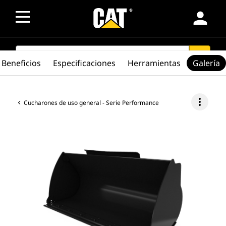
person
SEARCH
search
Beneficios
Especificaciones
Herramientas
Galería
more_vert
Cucharones de uso general - Serie Performance