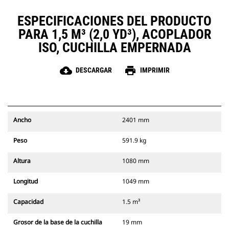
ESPECIFICACIONES DEL PRODUCTO
PARA 1,5 M³ (2,0 YD³), ACOPLADOR
ISO, CUCHILLA EMPERNADA
cloud_download
print
DESCARGAR
IMPRIMIR
Ancho
2401 mm
Peso
591.9 kg
Altura
1080 mm
Longitud
1049 mm
Capacidad
1.5 m³
Grosor de la base de la cuchilla
19 mm