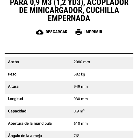
PARA 0,9 M3 (1,2 YD3), ACOPLADOR
DE MINICARGADOR, CUCHILLA
EMPERNADA
cloud_download
print
DESCARGAR
IMPRIMIR
Ancho
2080 mm
Peso
582 kg
Altura
949 mm
Longitud
930 mm
Capacidad
0.9 m³
Abertura de la mandíbula
610 mm
Ángulo de la almeja
76°