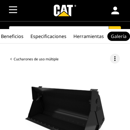
person
SEARCH
search
Beneficios
Especificaciones
Herramientas
Galería
more_vert
Cucharones de uso múltiple