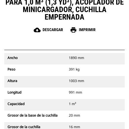
PARA 1,0 M³ (1,3 YD³), ACOPLADOR DE
MINICARGADOR, CUCHILLA
EMPERNADA
cloud_download
print
DESCARGAR
IMPRIMIR
Ancho
1890 mm
Peso
391 kg
Altura
1003 mm
Longitud
991 mm
Capacidad
1 m³
Grosor de la base de la cuchilla
20 mm
Grosor de la cuchilla
16 mm