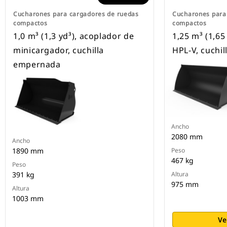
Cucharones para cargadores de ruedas
Cucharones para
compactos
compactos
1,0 m³ (1,3 yd³), acoplador de
1,25 m³ (1,65
minicargador, cuchilla
HPL-V, cuchi
empernada
Ancho
2080 mm
Ancho
1890 mm
Peso
467 kg
Peso
391 kg
Altura
975 mm
Altura
1003 mm
Ve