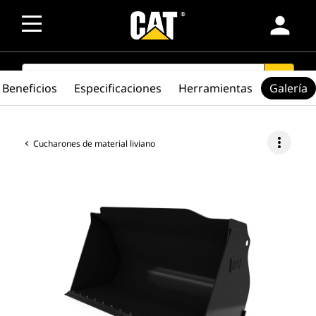
person
SEARCH
search
Beneficios
Especificaciones
Herramientas
Galería
more_vert
Cucharones de material liviano