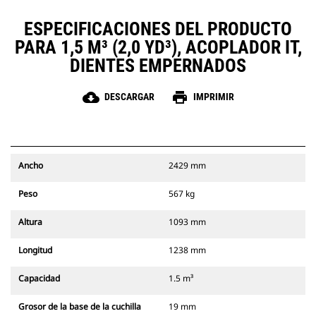
ESPECIFICACIONES DEL PRODUCTO
PARA 1,5 M³ (2,0 YD³), ACOPLADOR IT,
DIENTES EMPERNADOS
cloud_download
print
DESCARGAR
IMPRIMIR
Ancho
2429 mm
Peso
567 kg
Altura
1093 mm
Longitud
1238 mm
Capacidad
1.5 m³
Grosor de la base de la cuchilla
19 mm