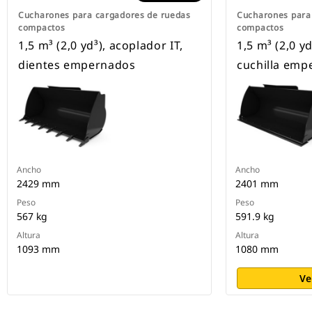
Cucharones para cargadores de ruedas
Cucharones para
compactos
compactos
1,5 m³ (2,0 yd³), acoplador IT,
1,5 m³ (2,0 y
dientes empernados
cuchilla emp
Ancho
Ancho
2429 mm
2401 mm
Peso
Peso
567 kg
591.9 kg
Altura
Altura
1093 mm
1080 mm
Ve