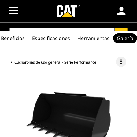
person
SEARCH
search
Beneficios
Especificaciones
Herramientas
Galería
more_vert
Cucharones de uso general - Serie Performance