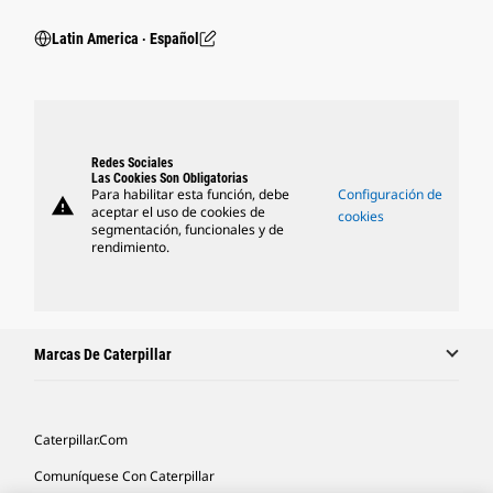
Latin America ‧ Español
Redes Sociales
Las Cookies Son Obligatorias
Para habilitar esta función, debe
Configuración de
warning
aceptar el uso de cookies de
cookies
segmentación, funcionales y de
rendimiento.
Marcas De Caterpillar
Caterpillar.com
Comuníquese Con Caterpillar