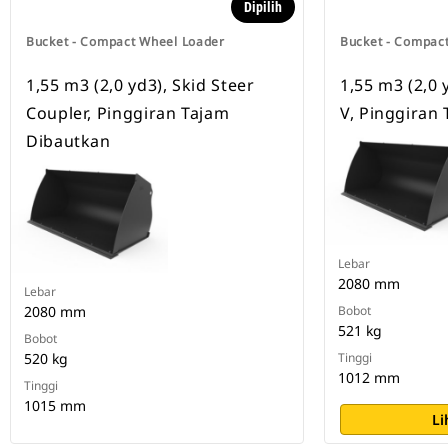
Dipilih
Bucket - Compact Wheel Loader
Bucket - Compac
1,55 m3 (2,0 yd3), Skid Steer
1,55 m3 (2,0 
Coupler, Pinggiran Tajam
V, Pinggiran
Dibautkan
Lebar
2080 mm
Lebar
2080 mm
Bobot
521 kg
Bobot
520 kg
Tinggi
1012 mm
Tinggi
1015 mm
Li