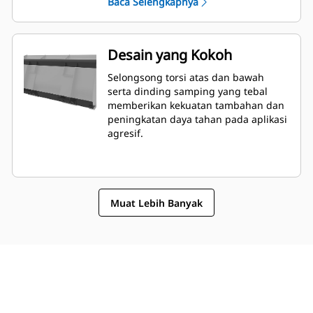
Baca Selengkapnya
dapat lebih mudah diukur dari dalam
kabin.
Desain yang Kokoh
Selongsong torsi atas dan bawah
serta dinding samping yang tebal
memberikan kekuatan tambahan dan
peningkatan daya tahan pada aplikasi
agresif.
Muat Lebih Banyak