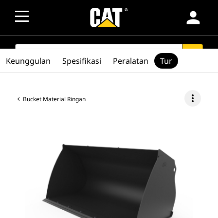
person
SEARCH
search
Keunggulan
Spesifikasi
Peralatan
Tur
more_vert
Bucket Material Ringan