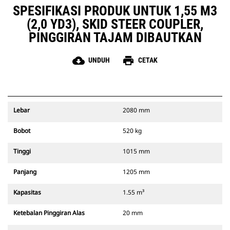
SPESIFIKASI PRODUK UNTUK 1,55 M3
(2,0 YD3), SKID STEER COUPLER,
PINGGIRAN TAJAM DIBAUTKAN
cloud_download
print
UNDUH
CETAK
Lebar
2080 mm
Bobot
520 kg
Tinggi
1015 mm
Panjang
1205 mm
Kapasitas
1.55 m³
Ketebalan Pinggiran Alas
20 mm