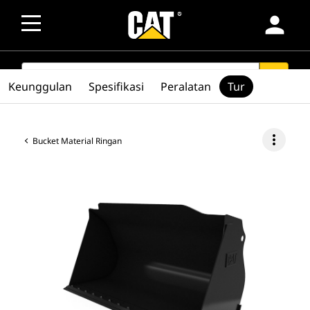
person
SEARCH
search
Keunggulan
Spesifikasi
Peralatan
Tur
more_vert
Bucket Material Ringan