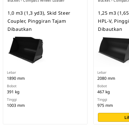
Bucket - Compact Wheel Loader
Bucket - Compac
1,0 m3 (1,3 yd3), Skid Steer
1,25 m3 (1,65
Coupler, Pinggiran Tajam
HPL-V, Pingg
Dibautkan
Dibautkan
Lebar
Lebar
1890 mm
2080 mm
Bobot
Bobot
391 kg
467 kg
Tinggi
Tinggi
1003 mm
975 mm
Li