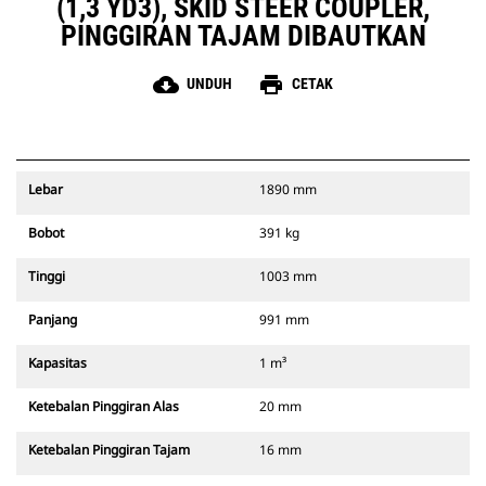
(1,3 YD3), SKID STEER COUPLER,
PINGGIRAN TAJAM DIBAUTKAN
cloud_download
print
UNDUH
CETAK
Lebar
1890 mm
Bobot
391 kg
Tinggi
1003 mm
Panjang
991 mm
Kapasitas
1 m³
Ketebalan Pinggiran Alas
20 mm
Ketebalan Pinggiran Tajam
16 mm