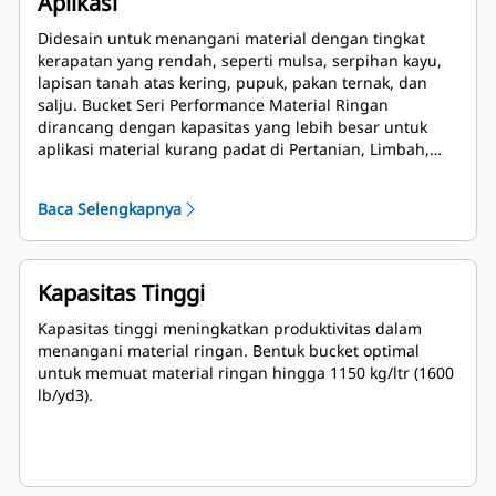
Aplikasi
Didesain untuk menangani material dengan tingkat
kerapatan yang rendah, seperti mulsa, serpihan kayu,
lapisan tanah atas kering, pupuk, pakan ternak, dan
salju. Bucket Seri Performance Material Ringan
dirancang dengan kapasitas yang lebih besar untuk
aplikasi material kurang padat di Pertanian, Limbah,
dan segmen lainnya. Aplikasi ini umumnya
membutuhkan daya dobrak sedang hingga ringan.
Baca Selengkapnya
Faktor pengisian untuk bucket Seri Kinerja dapat
ditingkatkan hingga 115% dari kapasitas maksimal yang
ditentukan.
Kapasitas Tinggi
Kapasitas tinggi meningkatkan produktivitas dalam
menangani material ringan. Bentuk bucket optimal
untuk memuat material ringan hingga 1150 kg/ltr (1600
lb/yd3).