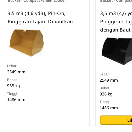
Bucket - Compact Wheel Loader
Bucket - Compac
3,5 m3 (4,6 yd3), Pin-On,
3,5 m3 (4,6 y
Pinggiran Tajam Dibautkan
Pinggiran Ta
dengan Baut
Lebar
2549 mm
Lebar
Bobot
2549 mm
938 kg
Bobot
Tinggi
926 kg
1486 mm
Tinggi
1486 mm
Li