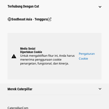
Terhubung Dengan Cat
Southeast Asia ‧ Tenggara
Media Sosial
Diperlukan Cookie
Pengaturan
warning
Untuk mengaktifkan fitur ini, Anda harus
Cookie
menerima penggunaan cookie
penargetan, fungsional, dan kinerja.
Merek Caterpillar
Caterpillar.com