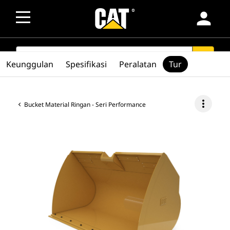
person
SEARCH
search
Keunggulan
Spesifikasi
Peralatan
Tur
more_vert
Bucket Material Ringan - Seri Performance