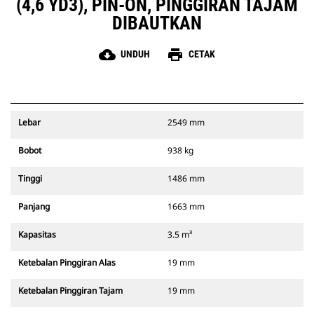
(4,6 YD3), PIN-ON, PINGGIRAN TAJAM
DIBAUTKAN
cloud_download
print
UNDUH
CETAK
Lebar
2549 mm
Bobot
938 kg
Tinggi
1486 mm
Panjang
1663 mm
Kapasitas
3.5 m³
Ketebalan Pinggiran Alas
19 mm
Ketebalan Pinggiran Tajam
19 mm