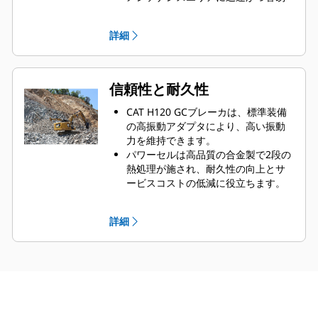
にアクセスできるので、ブレーカの
メンテナンスを簡単に行うことがで
詳細
きます。
日常のツールの点検と給脂ポイント
へのアクセスは、依然として機械に
ブレーカがマウントされた状態で地
信頼性と耐久性
上から行うことができます。
接続ハードウェアが強化され、ボル
CAT H120 GCブレーカは、標準装備
ト締付けプロセスが容易になったこ
の高振動アダプタにより、高い振動
とで、接合部がより強力になり、耐
力を維持できます。
久性が向上し、ブレーカの寿命の延
パワーセルは高品質の合金製で2段の
長に寄与します。
熱処理が施され、耐久性の向上とサ
ービスコストの低減に役立ちます。
油圧部品は、ハウジング内での破損
を防ぐシールド付きで、作業現場で
詳細
の休車時間を短縮します。
CATブレーカラインキットではリター
ンオイル配線は独立しているため、
メイン油圧システムの汚染を防ぎま
す。