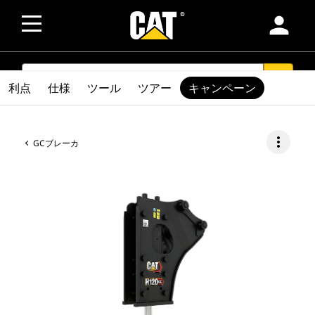
person
SEARCH
search
利点
仕様
ツール
ツアー
キャンペーン
more_vert
GCブレーカ