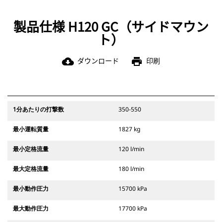
製品仕様 H120 GC（サイドマウン
ト）
ダウンロード
印刷
cloud_download
print
1分あたりの打撃数
350-550
最小運転質量
1827 kg
最小定格流量
120 l/min
最大定格流量
180 l/min
最小動作圧力
15700 kPa
最大動作圧力
17700 kPa