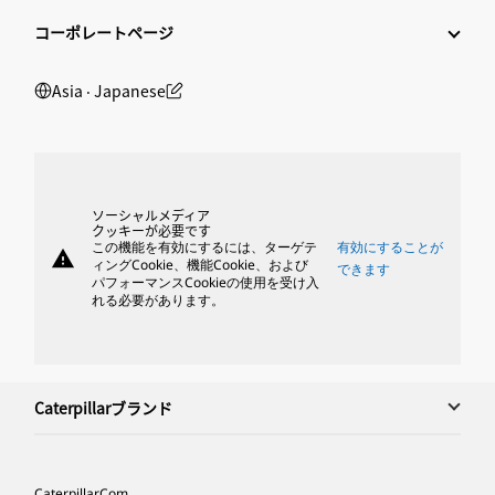
コーポレートページ
Asia ‧ Japanese
ソーシャルメディア
クッキーが必要です
この機能を有効にするには、ターゲテ
有効にすることが
warning
ィングCookie、機能Cookie、および
できます
パフォーマンスCookieの使用を受け入
れる必要があります。
Caterpillarブランド
Caterpillar.com