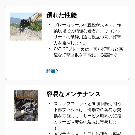
優れた性能
ブレーカツールの直径が大きく、作
業現場での頑強な岩石およびコンク
リートの破砕用途に役立つ高い打撃
力を発揮します。
CAT GCブレーカは、高い打撃力と高
速な打撃回数を可能にする設計で、
素早く物体を破砕し、効率性と生産
性を高めます。
詳細
CAT GCブレーカは、対応する機械に
対して完全にテストおよび検証され
ており、性能と適合性が向上してい
ます。
容易なメンテナンス
スリップフィットと90度回転可能な
下部ブッシュは、現場での容易な交
換を可能にし、サービス時間の短縮
とサービス寿命の延長に寄与しま
す。
メンテナンスエリアに迅速かつ容易