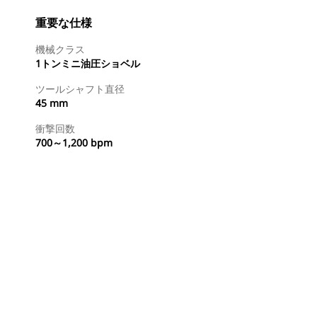
重要な仕様
機械クラス
1トンミニ油圧ショベル
ツールシャフト直径
45 mm
衝撃回数
700～1,200 bpm
今すぐ購入
国内の販売店に見積りを依頼する