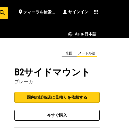
サインイン
place
apps
ディーラを検索する
earch
Asia-日本語
米国
メートル法
B2サイドマウント
ブレーカ
国内の販売店に見積りを依頼する
今すぐ購入