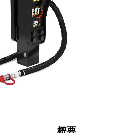
点
仕様
ツール
ツアー
キャンペーン
概要