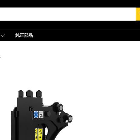
s
純正部品
ト